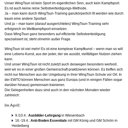
Unser WingTsun ist kein Sport im eigentlichen Sinn, auch kein Kampfsport.
Es ist auch keine reine Selbstverteidigungs-Methode.
Ja – man kann durch WingTsun-Training ganzkörperlich fit werden wie durch
kaum eine andere Sportart.
Und ja – man kann (darauf ausgerichtetes) WingTsun-Training sehr
erfolgreich im Wettkampfsport einsetzen.
Dass WingTsun ganz besonders auf effiziente Selbstverteidigung
spezialisiert ist, steht ohnehin außer Frage.
WingTsun ist viel mehr! Es ist eine komplexe Kampfkunst – wenn man so will
eine Lebens-Kunst, aus der jeder, der sie ausübt, vielfältigen Nutzen ziehen
kann.
Und unser WingTsun ist nicht zuletzt auch deswegen besonders wertvoll,
weil wir es in einer großen Gemeinschaft praktizieren können. Es treffen sich
nicht nur Menschen aus der Umgebung in ihrer WingTsun-Schule vor Ort. In
der EWTO können Menschen aus ganz Europa (und in einigen Fällen sogar
darüber hinaus) gemeinsam trainieren.
Die Gelegenheiten dazu sind auch in den nächsten Monaten wieder
zahlreich:
Im April:
9./10.4.:
Ausbilder-Lehrgang
in Wiesenbach
16.-19.4.:
Anti-Boden Essentials
mit GM König und GM Schrön in
Heidelberg