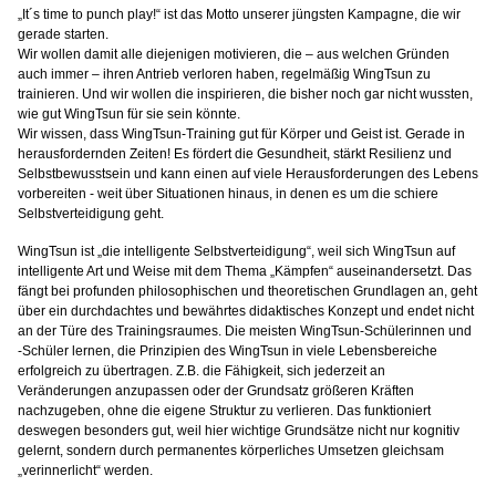
„It´s time to punch play!“ ist das Motto unserer jüngsten Kampagne, die wir
gerade starten.
Wir wollen damit alle diejenigen motivieren, die – aus welchen Gründen
auch immer – ihren Antrieb verloren haben, regelmäßig WingTsun zu
trainieren. Und wir wollen die inspirieren, die bisher noch gar nicht wussten,
wie gut WingTsun für sie sein könnte.
Wir wissen, dass WingTsun-Training gut für Körper und Geist ist. Gerade in
herausfordernden Zeiten! Es fördert die Gesundheit, stärkt Resilienz und
Selbstbewusstsein und kann einen auf viele Herausforderungen des Lebens
vorbereiten - weit über Situationen hinaus, in denen es um die schiere
Selbstverteidigung geht.
WingTsun ist „die intelligente Selbstverteidigung“, weil sich WingTsun auf
intelligente Art und Weise mit dem Thema „Kämpfen“ auseinandersetzt. Das
fängt bei profunden philosophischen und theoretischen Grundlagen an, geht
über ein durchdachtes und bewährtes didaktisches Konzept und endet nicht
an der Türe des Trainingsraumes. Die meisten WingTsun-Schülerinnen und
-Schüler lernen, die Prinzipien des WingTsun in viele Lebensbereiche
erfolgreich zu übertragen. Z.B. die Fähigkeit, sich jederzeit an
Veränderungen anzupassen oder der Grundsatz größeren Kräften
nachzugeben, ohne die eigene Struktur zu verlieren. Das funktioniert
deswegen besonders gut, weil hier wichtige Grundsätze nicht nur kognitiv
gelernt, sondern durch permanentes körperliches Umsetzen gleichsam
„verinnerlicht“ werden.