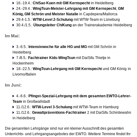
16.-19.4.:
ChiSao Kuen mit GM Kernspecht
in Heidelberg
24.-29.4.:
WingTsun-Meister-Lehrgang mit GM Kernspecht
,
GM
König, GM Schrön und Meister Natalie
in Capdepera/Mallorca
29.4-1.5.:
WTW-Level 2-Schulung
mit WTW-Team in Lüneburg
30.4./1.5.:
Übungsleiter ChiKung
an der Trainerakademie Heidelberg
Im Mai:
3.-6.5.:
Intensivwoche für alle HG und MG
mit GM Schrön in
Heidelberg
7./8.5.:
Fachtrainer Kids-WingTsun
mit DaiSifu Thietje in
Hockenheim
18.-22.5.:
WingTsun-Lehrgang mit GM Kernspecht
und GM König
in
Livorno/Italien
Im Juni:
4.-6.6.:
Pfingst-Spezial-Lehrgang mit dem gesamten EWTO-Lehrer-
Team
in Großwallstadt
11./12.6.:
WTW-Level 3-Schulung
mit WTW-Team in Hamburg
11./12.6.:
Gewaltpräventions-Fachtrainer
2 mit DaiSifu Schirdewahn
in Heidelberg
Die genannten Lehrgänge sind nur ein kleiner Ausschnitt des gesamten
Unterrichts- und Lehrgangsangebotes der EWTO. Weitere Termine findet Ihr