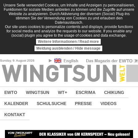
Direkt zum Inhalt
Unsere Seite verwendet Cookies, um Inhalte und Anzeigen zu personalisieren,
Funktionen für soziale Medien anbieten zu können und die Zugriffe auf unsere
Website zu analysieren. Durch Aktivierung der diversen (Social) Plug-Ins
stimmen Sie der Verwendung von Cookies zu und erlauben den
Datenaustausch.
Our site uses cookies to personalize contents and displays, provide functions
for social media and analyize the requests to our website. If you enable any
(social) plugin you agree to the usage of cookies and data exchange.
Weitere Informationen / Read more
Meldung ausblenden / Hide message
Sunday, 9. August 2026
EWTO
WINGTSUN
WT+
ESCRIMA
CHIKUNG
KALENDER
SCHULSUCHE
PRESSE
VIDEOS
KONTAKT