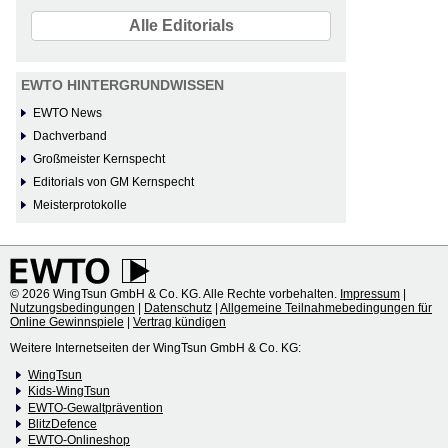
Alle Editorials
EWTO HINTERGRUNDWISSEN
EWTO News
Dachverband
Großmeister Kernspecht
Editorials von GM Kernspecht
Meisterprotokolle
© 2026 WingTsun GmbH & Co. KG. Alle Rechte vorbehalten.
Impressum
|
Nutzungsbedingungen
|
Datenschutz
|
Allgemeine Teilnahmebedingungen für
Online Gewinnspiele
|
Vertrag kündigen
Weitere Internetseiten der WingTsun GmbH & Co. KG:
WingTsun
Kids-WingTsun
EWTO-Gewaltprävention
BlitzDefence
EWTO-Onlineshop