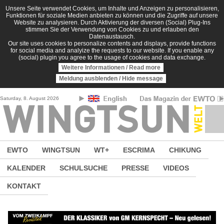
Direkt zum Inhalt
Unsere Seite verwendet Cookies, um Inhalte und Anzeigen zu personalisieren,
Funktionen für soziale Medien anbieten zu können und die Zugriffe auf unsere
Website zu analysieren. Durch Aktivierung der diversen (Social) Plug-Ins
stimmen Sie der Verwendung von Cookies zu und erlauben den
Datenaustausch.
Our site uses cookies to personalize contents and displays, provide functions
for social media and analyize the requests to our website. If you enable any
(social) plugin you agree to the usage of cookies and data exchange.
Weitere Informationen / Read more
Meldung ausblenden / Hide message
Saturday, 8. August 2026
EWTO
WINGTSUN
WT+
ESCRIMA
CHIKUNG
KALENDER
SCHULSUCHE
PRESSE
VIDEOS
KONTAKT