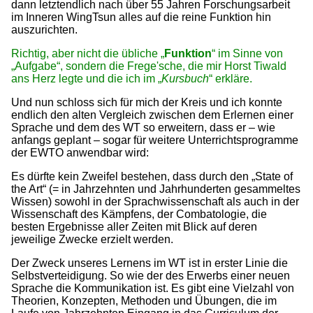
dann letztendlich nach über 55 Jahren Forschungsarbeit
im Inneren WingTsun alles auf die reine Funktion hin
auszurichten.
Richtig, aber nicht die übliche „
Funktion
“ im Sinne von
„Aufgabe“, sondern die Frege'sche, die mir Horst Tiwald
ans Herz legte und die ich im „
Kursbuch
“ erkläre.
Und nun schloss sich für mich der Kreis und ich konnte
endlich den alten Vergleich zwischen dem Erlernen einer
Sprache und dem des WT so erweitern, dass er – wie
anfangs geplant – sogar für weitere Unterrichtsprogramme
der EWTO anwendbar wird:
Es dürfte kein Zweifel bestehen, dass durch den „State of
the Art“ (= in Jahrzehnten und Jahrhunderten gesammeltes
Wissen) sowohl in der Sprachwissenschaft als auch in der
Wissenschaft des Kämpfens, der Combatologie, die
besten Ergebnisse aller Zeiten mit Blick auf deren
jeweilige Zwecke erzielt werden.
Der Zweck unseres Lernens im WT ist in erster Linie die
Selbstverteidigung. So wie der des Erwerbs einer neuen
Sprache die Kommunikation ist. Es gibt eine Vielzahl von
Theorien, Konzepten, Methoden und Übungen, die im