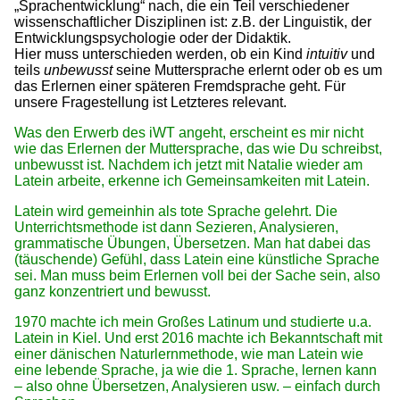
„Sprachentwicklung“ nach, die ein Teil verschiedener
wissenschaftlicher Disziplinen ist: z.B. der Linguistik, der
Entwicklungspsychologie oder der Didaktik.
Hier muss unterschieden werden, ob ein Kind
intuitiv
und
teils
unbewusst
seine Muttersprache erlernt oder ob es um
das Erlernen einer späteren Fremdsprache geht. Für
unsere Fragestellung ist Letzteres relevant.
Was den Erwerb des iWT angeht, erscheint es mir nicht
wie das Erlernen der Muttersprache, das wie Du schreibst,
unbewusst ist. Nachdem ich jetzt mit Natalie wieder am
Latein arbeite, erkenne ich Gemeinsamkeiten mit Latein.
Latein wird gemeinhin als tote Sprache gelehrt. Die
Unterrichtsmethode ist dann Sezieren, Analysieren,
grammatische Übungen, Übersetzen. Man hat dabei das
(täuschende) Gefühl, dass Latein eine künstliche Sprache
sei. Man muss beim Erlernen voll bei der Sache sein, also
ganz konzentriert und bewusst.
1970 machte ich mein Großes Latinum und studierte u.a.
Latein in Kiel. Und erst 2016 machte ich Bekanntschaft mit
einer dänischen Naturlernmethode, wie man Latein wie
eine lebende Sprache, ja wie die 1. Sprache, lernen kann
– also ohne Übersetzen, Analysieren usw. – einfach durch