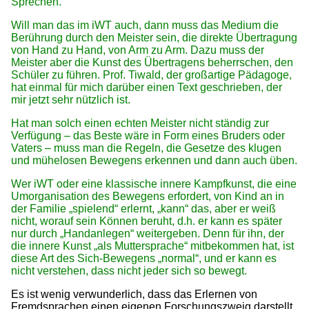
Sprechen.
Will man das im iWT auch, dann muss das Medium die
Berührung durch den Meister sein, die direkte Übertragung
von Hand zu Hand, von Arm zu Arm. Dazu muss der
Meister aber die Kunst des Übertragens beherrschen, den
Schüler zu führen. Prof. Tiwald, der großartige Pädagoge,
hat einmal für mich darüber einen Text geschrieben, der
mir jetzt sehr nützlich ist.
Hat man solch einen echten Meister nicht ständig zur
Verfügung – das Beste wäre in Form eines Bruders oder
Vaters – muss man die Regeln, die Gesetze des klugen
und mühelosen Bewegens erkennen und dann auch üben.
Wer iWT oder eine klassische innere Kampfkunst, die eine
Umorganisation des Bewegens erfordert, von Kind an in
der Familie „spielend“ erlernt, „kann“ das, aber er weiß
nicht, worauf sein Können beruht, d.h. er kann es später
nur durch „Handanlegen“ weitergeben. Denn für ihn, der
die innere Kunst „als Muttersprache“ mitbekommen hat, ist
diese Art des Sich-Bewegens „normal“, und er kann es
nicht verstehen, dass nicht jeder sich so bewegt.
Es ist wenig verwunderlich, dass das Erlernen von
Fremdsprachen einen eigenen Forschungszweig darstellt.