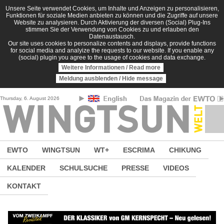
Direkt zum Inhalt
Unsere Seite verwendet Cookies, um Inhalte und Anzeigen zu personalisieren,
Funktionen für soziale Medien anbieten zu können und die Zugriffe auf unsere
Website zu analysieren. Durch Aktivierung der diversen (Social) Plug-Ins
stimmen Sie der Verwendung von Cookies zu und erlauben den
Datenaustausch.
Our site uses cookies to personalize contents and displays, provide functions
for social media and analyize the requests to our website. If you enable any
(social) plugin you agree to the usage of cookies and data exchange.
Weitere Informationen / Read more
Meldung ausblenden / Hide message
Thursday, 6. August 2026
EWTO
WINGTSUN
WT+
ESCRIMA
CHIKUNG
KALENDER
SCHULSUCHE
PRESSE
VIDEOS
KONTAKT