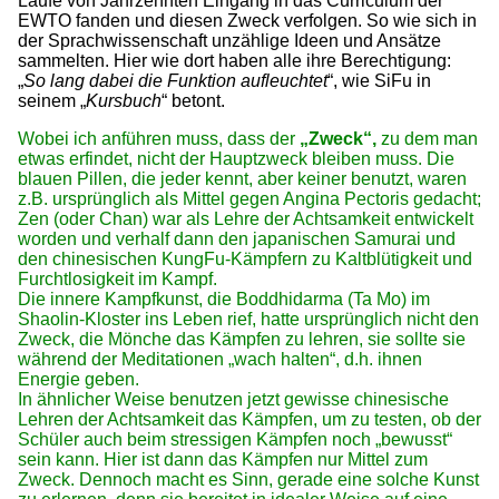
Laufe von Jahrzehnten Eingang in das Curriculum der
EWTO fanden und diesen Zweck verfolgen. So wie sich in
der Sprachwissenschaft unzählige Ideen und Ansätze
sammelten. Hier wie dort haben alle ihre Berechtigung:
„
So lang dabei die Funktion aufleuchtet
“, wie SiFu in
seinem „
Kursbuch
“ betont.
Wobei ich anführen muss, dass der
„Zweck“,
zu dem man
etwas erfindet, nicht der Hauptzweck bleiben muss. Die
blauen Pillen, die jeder kennt, aber keiner benutzt, waren
z.B. ursprünglich als Mittel gegen Angina Pectoris gedacht;
Zen (oder Chan) war als Lehre der Achtsamkeit entwickelt
worden und verhalf dann den japanischen Samurai und
den chinesischen KungFu-Kämpfern zu Kaltblütigkeit und
Furchtlosigkeit im Kampf.
Die innere Kampfkunst, die Boddhidarma (Ta Mo) im
Shaolin-Kloster ins Leben rief, hatte ursprünglich nicht den
Zweck, die Mönche das Kämpfen zu lehren, sie sollte sie
während der Meditationen „wach halten“, d.h. ihnen
Energie geben.
In ähnlicher Weise benutzen jetzt gewisse chinesische
Lehren der Achtsamkeit das Kämpfen, um zu testen, ob der
Schüler auch beim stressigen Kämpfen noch „bewusst“
sein kann. Hier ist dann das Kämpfen nur Mittel zum
Zweck. Dennoch macht es Sinn, gerade eine solche Kunst