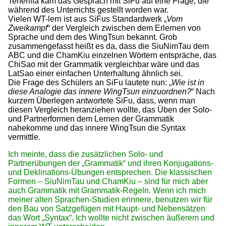
Teneriffa kam das Gespräch mit SiFu auf eine Frage, die
während des Unterrichts gestellt worden war.
Vielen WT-lern ist aus SiFus Standardwerk „
Vom
Zweikampf
“ der Vergleich zwischen dem Erlernen von
Sprache und dem des WingTsun bekannt. Grob
zusammengefasst heißt es da, dass die SiuNimTau dem
ABC und die ChamKiu einzelnen Wörtern entspräche, das
ChiSao mit der Grammatik vergleichbar wäre und das
LatSao einer einfachen Unterhaltung ähnlich sei.
Die Frage des Schülers an SiFu lautete nun: „
Wie ist in
diese Analogie das innere WingTsun einzuordnen?
“ Nach
kurzem Überlegen antwortete SiFu, dass, wenn man
diesen Vergleich heranziehen wollte, das Üben der Solo-
und Partnerformen dem Lernen der Grammatik
nahekomme und das innere WingTsun die Syntax
vermittle.
Ich meinte, dass die zusätzlichen Solo- und
Partnerübungen der „Grammatik“ und ihren Konjugations-
und Deklinations-Übungen entsprechen. Die klassischen
Formen – SiuNimTau und ChamKiu – sind für mich aber
auch Grammatik mit Grammatik-Regeln. Wenn ich mich
meiner alten Sprachen-Studien erinnere, benutzen wir für
den Bau von Satzgefügen mit Haupt- und Nebensätzen
das Wort „Syntax“. Ich wollte nicht zwischen äußerem und