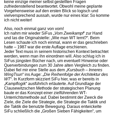
keine einzige meiner selbst gestellten Fragen
zufriedenstellend beantwortet. Obwohl meine geplante
Vorgehensweise auf den ersten Blick so logisch und
vielversprechend aussah, wurde nur eines klar: So komme
ich nicht weiter!
Also, noch einmal ganz von vorn!
Ich nahm mir wieder SiFus „
Vom Zweikampf
“ zur Hand
und las die Originalstelle: „Wie man WT lernt?“. Beim
Lesen schaute ich noch einmal, wann er das geschrieben
hatte – 1987 war die erste Auflage erschienen.
Jeder Text muss in seinem historischen Kontext betrachtet
werden, wenn man ihn einordnen will. Also schlug ich in
SiFus jüngsten Bücher nach, um eventuell Hinweise oder
Querverbindungen zum 30 Jahre alten Vergleich zu finden.
Dabei fiel mir eine Stelle aus dem „
Kursbuch – Inneres
WingTsun
“ ins Auge: „
Die Reihenfolge der Architektur des
WT
“. In Kurzform skizziert SiFu hier, was er bereits in
„
Kampflogik
“ ausführlich erläuterte. Auf Grundlage der
Clausewitzschen Methode der strategischen Planung
baute er das Konzept einer zielführenden WT-
Unterrichtsmethode auf. Dabei bestimmt der Zweck die
Ziele, die Ziele die Strategie, die Strategie die Taktik und
die Taktik die benutzte Bewegung. Daraus entwickelte
SiFu schließlich die „Großen Sieben Fähigkeiten“, um