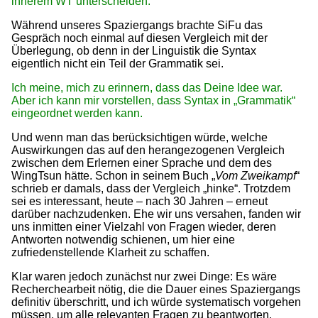
innerem WT unterscheiden.
Während unseres Spaziergangs brachte SiFu das
Gespräch noch einmal auf diesen Vergleich mit der
Überlegung, ob denn in der Linguistik die Syntax
eigentlich nicht ein Teil der Grammatik sei.
Ich meine, mich zu erinnern, dass das Deine Idee war.
Aber ich kann mir vorstellen, dass Syntax in „Grammatik“
eingeordnet werden kann.
Und wenn man das berücksichtigen würde, welche
Auswirkungen das auf den herangezogenen Vergleich
zwischen dem Erlernen einer Sprache und dem des
WingTsun hätte. Schon in seinem Buch „
Vom Zweikampf
“
schrieb er damals, dass der Vergleich „hinke“. Trotzdem
sei es interessant, heute – nach 30 Jahren – erneut
darüber nachzudenken. Ehe wir uns versahen, fanden wir
uns inmitten einer Vielzahl von Fragen wieder, deren
Antworten notwendig schienen, um hier eine
zufriedenstellende Klarheit zu schaffen.
Klar waren jedoch zunächst nur zwei Dinge: Es wäre
Recherchearbeit nötig, die die Dauer eines Spaziergangs
definitiv überschritt, und ich würde systematisch vorgehen
müssen, um alle relevanten Fragen zu beantworten.