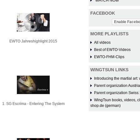
WATCH NOW
FACEBOOK
Enable Facebo
MORE PLAYLISTS
EWTO Jahreshighlight 2015
All videos
Best of EWTO-Videos
EWTO-FHM-Clips
WINGTSUN LINKS
Introducing the martial ar
Parent organization Austri
Parent organization Swiss
WingTsun books, videos, c
1. SG Escrima - Entering The System
shop.de (german)