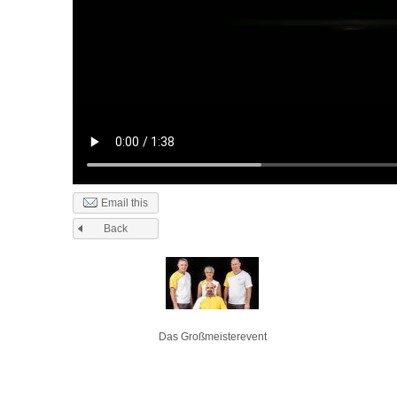
Email this
Back
Pages
Das Großmeisterevent