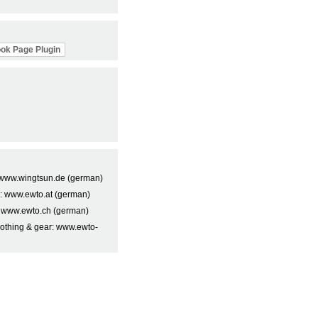
ok Page Plugin
t: www.wingtsun.de (german)
a: www.ewto.at (german)
: www.ewto.ch (german)
lothing & gear: www.ewto-