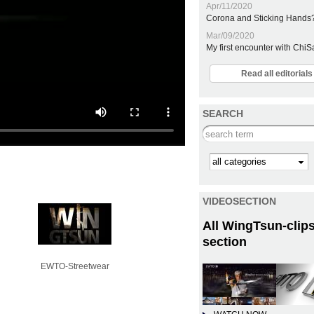
Apr/11/2020
Corona and Sticking Hands
Mar/09/2020
My first encounter with Chi
Read all editoria
SEARCH
Search this site
Kategorie
VIDEOSECTION
All WingTsun-clips
section
EWTO-Streetwear