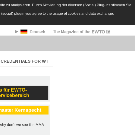
te zu analysieren. Durch Aktivierung der diversen (Social) Plug-Ins stimmen Sie
y (social) plugin you agree to the usage of cookies and data exchange.
CREDENTIALS FOR WT
s für EWTO-
ervicebereich
master Kernspecht
, why don´t we see it in MMA