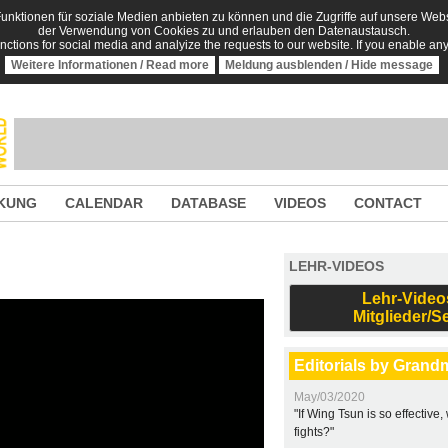
nktionen für soziale Medien anbieten zu können und die Zugriffe auf unsere Websi
der Verwendung von Cookies zu und erlauben den Datenaustausch.
unctions for social media and analyize the requests to our website. If you enable an
Weitere Informationen / Read more
Meldung ausblenden / Hide message
KUNG
CALENDAR
DATABASE
VIDEOS
CONTACT
LEHR-VIDEOS
Lehr-Video
Mitglieder/S
Editorials by Grand
May/03/2020
"If Wing Tsun is so effective
fights?"