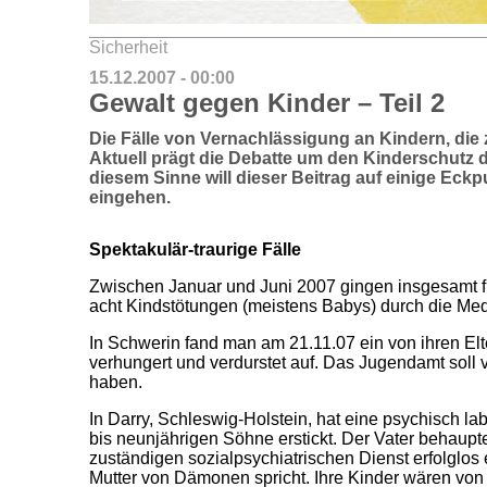
Sicherheit
15.12.2007 - 00:00
Gewalt gegen Kinder – Teil 2
Die Fälle von Vernachlässigung an Kindern, die z
Aktuell prägt die Debatte um den Kinderschutz di
diesem Sinne will dieser Beitrag auf einige Ec
eingehen.
Spektakulär-traurige Fälle
Zwischen Januar und Juni 2007 gingen insgesamt fü
acht Kindstötungen (meistens Babys) durch die Med
In Schwerin fand man am 21.11.07 ein von ihren El
verhungert und verdurstet auf. Das Jugendamt soll
haben.
In Darry, Schleswig-Holstein, hat eine psychisch labi
bis neunjährigen Söhne erstickt. Der Vater behaupt
zuständigen sozialpsychiatrischen Dienst erfolglos
Mutter von Dämonen spricht. Ihre Kinder wären von