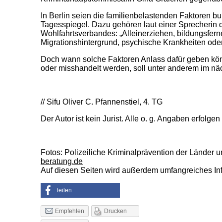
In Berlin seien die familienbelastenden Faktoren b
Tagesspiegel. Dazu gehören laut einer Sprecherin d
Wohlfahrtsverbandes: „Alleinerziehen, bildungsferne
Migrationshintergrund, psychische Krankheiten oder
Doch wann solche Faktoren Anlass dafür geben kön
oder misshandelt werden, soll unter anderem im nä
// Sifu Oliver C. Pfannenstiel, 4. TG
Der Autor ist kein Jurist. Alle o. g. Angaben erfolge
Fotos:
Polizeiliche Kriminalprävention der Länder
beratung.de
Auf diesen Seiten wird außerdem umfangreiches In
teilen
Drucken
Empfehlen