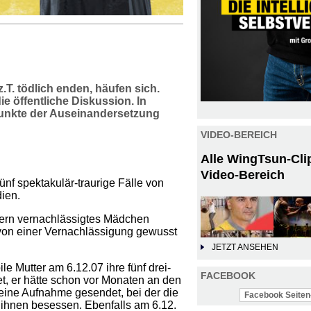
.T. tödlich enden, häufen sich.
e öffentliche Diskussion. In
kpunkte der Auseinandersetzung
VIDEO-BEREICH
Alle WingTsun-Cli
Video-Bereich
nf spektakulär-traurige Fälle von
ien.
tern vernachlässigtes Mädchen
 von einer Vernachlässigung gewusst
JETZT ANSEHEN
le Mutter am 6.12.07 ihre fünf drei-
FACEBOOK
et, er hätte schon vor Monaten an den
 eine Aufnahme gesendet, bei der die
Facebook Seiten-
 ihnen besessen. Ebenfalls am 6.12.