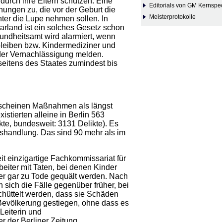
urch ihre Eltern schützen. Eine
Editorials von GM Kernspe
ungen zu, die vor der Geburt die
Meisterprotokolle
nter die Lupe nehmen sollen. In
land ist ein solches Gesetz schon
ndheitsamt wird alarmiert, wenn
leiben bzw. Kindermediziner und
er Vernachlässigung melden.
 seitens des Staates zumindest bis
rscheinen Maßnahmen als längst
stierten alleine in Berlin 563
kte, bundesweit: 3131 Delikte). Es
shandlung. Das sind 90 mehr als im
it einzigartige Fachkommissariat für
beiter mit Taten, bei denen Kinder
er gar zu Tode gequält werden. Nach
sich die Fälle gegenüber früher, bei
chüttelt werden, dass sie Schäden
 Bevölkerung gestiegen, ohne dass es
Leiterin und
 der Berliner Zeitung.