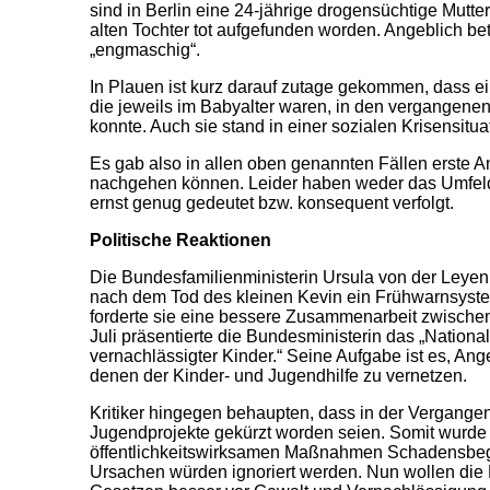
sind in Berlin eine 24-jährige drogensüchtige Mutt
alten Tochter tot aufgefunden worden. Angeblich be
„engmaschig“.
In Plauen ist kurz darauf zutage gekommen, dass ein
die jeweils im Babyalter waren, in den vergangen
konnte. Auch sie stand in einer sozialen Krisensitua
Es gab also in allen oben genannten Fällen erste 
nachgehen können. Leider haben weder das Umfeld
ernst genug gedeutet bzw. konsequent verfolgt.
Politische Reaktionen
Die Bundesfamilienministerin Ursula von der Leyen
nach dem Tod des kleinen Kevin ein Frühwarnsystem
forderte sie eine bessere Zusammenarbeit zwische
Juli präsentierte die Bundesministerin das „Nation
vernachlässigter Kinder.“ Seine Aufgabe ist es, A
denen der Kinder- und Jugendhilfe zu vernetzen.
Kritiker hingegen behaupten, dass in der Vergangen
Jugendprojekte gekürzt worden seien. Somit wurde 
öffentlichkeitswirksamen Maßnahmen Schadensbeg
Ursachen würden ignoriert werden. Nun wollen die