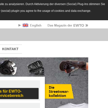
te zu analysieren. Durch Aktivierung der diversen (Social) Plug-Ins stimmen Sie
y (social) plugin you agree to the usage of cookies and data exchange.
KONTAKT
s für EWTO-
ervicebereich