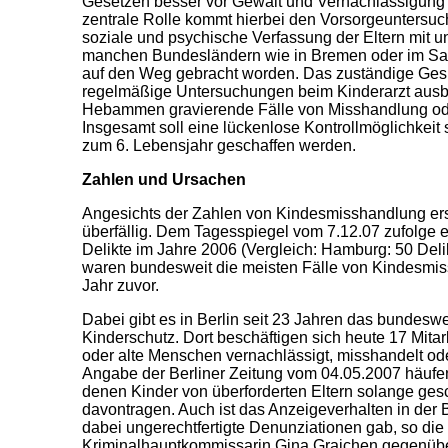
Gesetzen besser vor Gewalt und Vernachlässigung d
zentrale Rolle kommt hierbei den Vorsorgeuntersuch
soziale und psychische Verfassung der Eltern mit u
manchen Bundesländern wie in Bremen oder im Saar
auf den Weg gebracht worden. Das zuständige Gesu
regelmäßige Untersuchungen beim Kinderarzt ausb
Hebammen gravierende Fälle von Misshandlung od
Insgesamt soll eine lückenlose Kontrollmöglichkeit
zum 6. Lebensjahr geschaffen werden.
Zahlen und Ursachen
Angesichts der Zahlen von Kindesmisshandlung e
überfällig. Dem Tagesspiegel vom 7.12.07 zufolge exi
Delikte im Jahre 2006 (Vergleich: Hamburg: 50 Deli
waren bundesweit die meisten Fälle von Kindesmis
Jahr zuvor.
Dabei gibt es in Berlin seit 23 Jahren das bundeswe
Kinderschutz. Dort beschäftigen sich heute 17 Mitar
oder alte Menschen vernachlässigt, misshandelt od
Angabe der Berliner Zeitung vom 04.05.2007 häufen 
denen Kinder von überforderten Eltern solange ges
davontragen. Auch ist das Anzeigeverhalten in der
dabei ungerechtfertigte Denunziationen gab, so die 
Kriminalhauptkommissarin Gina Graichen gegenüber