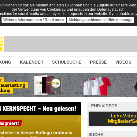
nktionen für soziale Medien anbieten zu können und die Zugriffe auf unsere Websi
der Verwendung von Cookies zu und erlauben den Datenaustausch.
unctions for social media and analyize the requests to our website. If you enable an
Weitere Informationen / Read more
Meldung ausblenden / Hide message
KUNG
KALENDER
SCHULSUCHE
PRESSE
VIDEOS
LEHR-VIDEOS
Lehr-Video
Mitglieder/S
SUCHE