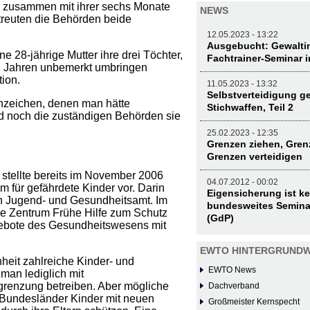
er zusammen mit ihrer sechs Monate
NEWS
treuten die Behörden beide
12.05.2023 - 13:22
Ausgebucht: Gewaltin
e 28-jährige Mutter ihre drei Töchter,
Fachtrainer-Seminar 
en Jahren unbemerkt umbringen
tion.
11.05.2023 - 13:32
Selbstverteidigung g
Anzeichen, denen man hätte
Stichwaffen, Teil 2
 noch die zuständigen Behörden sie
25.02.2023 - 12:35
Grenzen ziehen, Gre
Grenzen verteidigen
 stellte bereits im November 2006
04.07.2012 - 00:02
 für gefährdete Kinder vor. Darin
Eigensicherung ist ke
n Jugend- und Gesundheitsamt. Im
bundesweites Semina
ale Zentrum Frühe Hilfe zum Schutz
(GdP)
ngebote des Gesundheitswesens mit
EWTO HINTERGRUNDW
heit zahlreiche Kinder- und
EWTO News
man lediglich mit
renzung betreiben. Aber mögliche
Dachverband
 Bundesländer Kinder mit neuen
Großmeister Kernspecht