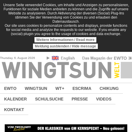
Direkt zum Inhalt
Unsere Seite verwendet Cookies, um Inhalte und Anzeigen zu personalisieren,
Funktionen für soziale Medien anbieten zu können und die Zugriffe auf unsere
Website zu analysieren. Durch Aktivierung der diversen (Social) Plug-Ins
stimmen Sie der Verwendung von Cookies zu und erlauben den
Datenaustausch.
Our site uses cookies to personalize contents and displays, provide functions
for social media and analyize the requests to our website. If you enable any
(social) plugin you agree to the usage of cookies and data exchange.
Weitere Informationen / Read more
Meldung ausblenden / Hide message
Thursday, 6. August 2026
EWTO
WINGTSUN
WT+
ESCRIMA
CHIKUNG
KALENDER
SCHULSUCHE
PRESSE
VIDEOS
KONTAKT