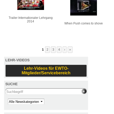
Trailer Internationaler Lehrgang
2014
When Push comes to shove
1
2
3
4
›
»
LEHR-VIDEOS
Lehr-Videos für EWTO-
Mitglieder/Servicebereich
SUCHE
Search this site
Kategorie