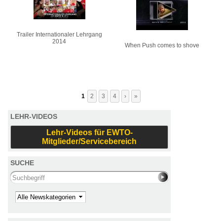
Trailer Internationaler Lehrgang
2014
When Push comes to shove
1
2
3
4
›
»
LEHR-VIDEOS
Lehr-Videos für EWTO-
Mitglieder/Servicebereich
SUCHE
Search this site
Kategorie