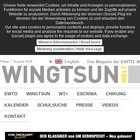
Direkt zum Inhalt
Unsere Seite verwendet Cookies, um Inhalte und Anzeigen zu personalisieren,
Funktionen für soziale Medien anbieten zu können und die Zugriffe auf unsere
Website zu analysieren. Durch Aktivierung der diversen (Social) Plug-Ins
stimmen Sie der Verwendung von Cookies zu und erlauben den
Datenaustausch.
Our site uses cookies to personalize contents and displays, provide functions
for social media and analyize the requests to our website. If you enable any
(social) plugin you agree to the usage of cookies and data exchange.
Weitere Informationen / Read more
Meldung ausblenden / Hide message
Friday, 7. August 2026
EWTO
WINGTSUN
WT+
ESCRIMA
CHIKUNG
KALENDER
SCHULSUCHE
PRESSE
VIDEOS
KONTAKT