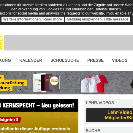
nktionen für soziale Medien anbieten zu können und die Zugriffe auf unsere Websi
der Verwendung von Cookies zu und erlauben den Datenaustausch.
unctions for social media and analyize the requests to our website. If you enable an
Weitere Informationen / Read more
Meldung ausblenden / Hide message
KUNG
KALENDER
SCHULSUCHE
PRESSE
VIDEOS
LEHR-VIDEOS
Lehr-Video
Mitglieder/S
SUCHE