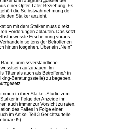
talker fährt aufgrund „passender"
t aus einer Opfer-Täter-Beziehung. Es
zu gehört die Selbstwahrnehmung der
ie den Stalker anzieht.
ation mit dem Stalker muss direkt
aren Forderungen ablaufen. Das setzt
elbstbewusste Erscheinung voraus.
Verhandeln seitens der Betroffenen
h hinten losgehen. Über ein „Nein"
te Raum, unmissverständliche
ewusstsein aufzubauen. Im
ls Täter als auch als Betroffene/r in
alking-Beratungsstelle) zu begeben.
hutzgesetz.
mmen in ihrer Stalker-Studie zum
 Stalker in Folge der Anzeige ihr
men auch immer zur Vorsicht zu raten,
ion des Falles in Folge einer
ch im Artikel Teil 3 Gerichtsurteile
ebruar 05).