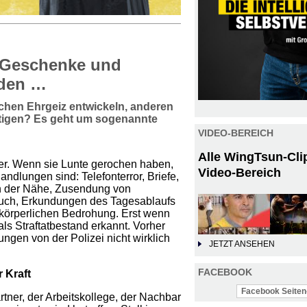
n Geschenke und
rden …
schen Ehrgeiz entwickeln, anderen
stigen? Es geht um sogenannte
VIDEO-BEREICH
Alle WingTsun-Cli
ger. Wenn sie Lunte gerochen haben,
Video-Bereich
ndlungen sind: Telefonterror, Briefe,
in der Nähe, Zusendung von
uch, Erkundungen des Tagesablaufs
 körperlichen Bedrohung. Erst wenn
als Straftatbestand erkannt. Vorher
en von der Polizei nicht wirklich
JETZT ANSEHEN
FACEBOOK
 Kraft
Facebook Seiten-
tner, der Arbeitskollege, der Nachbar