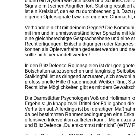
bilden ein System wie Schlüssel und Schloss. Der S
Signale mit seinen Angriffen fort. Stalking resultier
ist ein Kreislauf, den es zu durchbrechen gilt. Da
eigenen Opfersignale bzw. der eigenen Ohnmacht, d
Verhandele nicht mit deinem Gegner! Die Kommunik
mit ihm und in unmissverständlicher Sprache mit kl
eine gleichberechtigte Gesprächsebene und eine s
Rechtfertigungen, Entschuldigungen oder längeres 
können als Opferverhalten gedeutet werden und nac
sollte nicht verhandelt werden!
In den BlitzDefence-Rollenspielen ist der geeigne
Botschaften auszusprechen und langfristig Selbstb
Stalkingfall ist es dringend anzuraten, sich sowohl a
professionelle Hilfe (Frauennotruf, Weißer Ring, St
Rechtliche Möglichkeiten gibt es mit dem Gewaltsc
Die Darmstädter Psychologen Voß und Hoffmann ko
Ergebnis: „In knapp zwei Drittel der Fälle gaben die
Verhalten auf. Allerdings ist bei derartigen Maßnah
da bei bestimmten Rahmenbedingungen eine Eskalat
offensiven Intervention auftreten kann." Mehr dazu au
und BlitzDefence „Du entkommst mir nicht" (WTW F