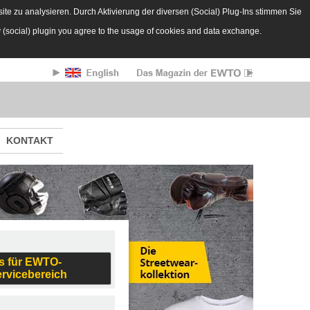
te zu analysieren. Durch Aktivierung der diversen (Social) Plug-Ins stimmen Sie
y (social) plugin you agree to the usage of cookies and data exchange.
KONTAKT
s für EWTO-
ervicebereich