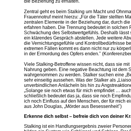
die Beziehung zu erhalten.
Zentral geht es beim Stalking um Macht und Ohnm
Frauennotruf meint hierzu: „Für die Täter stellten 
zentralen Elemente in der Beziehung dar, durch die
erfahren haben. Die Trennung bedeutet in solchen F
Schwächung des Selbstwertgefühls. Deshalb lässt s
ein klärendes Gespräch abstellen. Jede weitere Abw
die Vernichtungsgefühle und Kontrollbedürfnisse be
extremen Fällen kommt es dann nicht nur zu körperl
in der Ermordung des Opfers enden." (Konferenzberi
Viele Stalking-Betroffene wissen nicht, dass sie mi
Nahrung geben. Eine negative Beachtung ist dem Stal
wahrgenommen zu werden. Stalker suchen eine „Be
sehr einseitig aussehen. Was der Stalker als „Liaiso
unverbindlichen Anlächeln bis hin zu Angstreaktio
„Solange sie noch etwas für mich empfindet … auch
schließlich bedeutet das ja, dass sie noch Empfind
ich noch Einfluss auf den Menschen, der für mich einf
aus John Douglas, „Mörder aus Besessenheit")
Erkenne dich selbst – befreie dich von deiner Kr
Stalking ist ein Handlungsergebnis zweier Personen