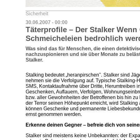
Sicherheit
30.06.2007 - 00:00
Täterprofile – Der Stalker Wen
Schmeicheleien bedrohlich we
Was sind das für Menschen, die einen detektivi
nachzuspionieren und sie über Monate zu belä
Stalker.
Stalking bedeutet „heranpirschen". Stalker sind Jä
nehmen sie die Verfolgung auf. Typische Stalking-Ha
SMS, Kontaktaufnahme über Dritte, Herumtreiben 
Geschenken, Auflauern, Verfolgen, Wohnungseinbr
bzw. aller Gewohnheiten der Betroffenen bis hin zu
der Terror seinen Höhepunkt erreicht, wird Stalking 
können Geschenke und permanente Liebesbekundung
ernst genommen werden.
Erkenne deinen Gegner – befreie dich von seiner
Stalker sind meistens keine Unbekannten: der Expar