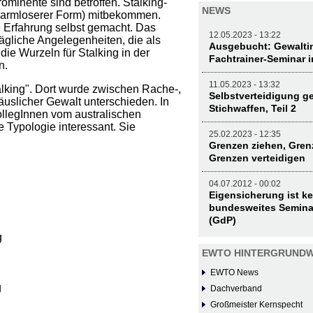
minente sind betroffen. Stalking-
NEWS
 harmloserer Form) mitbekommen.
e Erfahrung selbst gemacht. Das
12.05.2023 - 13:22
tägliche Angelegenheiten, die als
Ausgebucht: Gewaltin
ie Wurzeln für Stalking in der
Fachtrainer-Seminar 
n.
11.05.2023 - 13:32
alking". Dort wurde zwischen Rache-,
Selbstverteidigung g
äuslicher Gewalt unterschieden. In
Stichwaffen, Teil 2
KollegInnen vom australischen
te Typologie interessant. Sie
25.02.2023 - 12:35
Grenzen ziehen, Gre
Grenzen verteidigen
04.07.2012 - 00:02
Eigensicherung ist ke
bundesweites Semina
(GdP)
g
EWTO HINTERGRUNDW
EWTO News
g
Dachverband
Großmeister Kernspecht