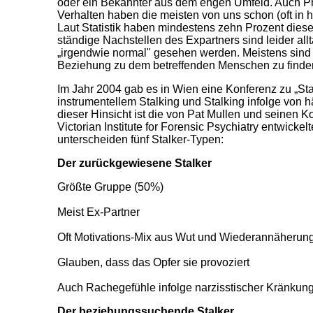
oder ein Bekannter aus dem engen Umfeld. Auch Pro
Verhalten haben die meisten von uns schon (oft in
Laut Statistik haben mindestens zehn Prozent dies
ständige Nachstellen des Expartners sind leider all
„irgendwie normal" gesehen werden. Meistens sind d
Beziehung zu dem betreffenden Menschen zu finde
Im Jahr 2004 gab es in Wien eine Konferenz zu „St
instrumentellem Stalking und Stalking infolge von h
dieser Hinsicht ist die von Pat Mullen und seinen 
Victorian Institute for Forensic Psychiatry entwickel
unterscheiden fünf Stalker-Typen:
Der zurückgewiesene Stalker
Größte Gruppe (50%)
Meist Ex-Partner
Oft Motivations-Mix aus Wut und Wiederannäherun
Glauben, dass das Opfer sie provoziert
Auch Rachegefühle infolge narzisstischer Kränkun
Der beziehungssuchende Stalker