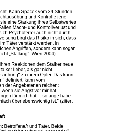
acht. Karin Spacek vom 24-Stunden-
Machtausübung und Kontrolle jene
 sie eine Stärkung ihres Selbstwertes
ällen Macht- und Kontrollverlust und
ich Psychoterror auch nicht durch
eisung birgt das Risiko in sich, dass
im Täter verstärkt werden. In
ichen Angriffen, sondern kann sogar
cht „Stalking", Wien 2004)
t ihren Reaktionen dem Stalker neue
ker lieber, als gar nicht
ziehung" zu ihrem Opfer. Das kann
n" definiert, kann vom
nen der Angebetenen reichen:
 wenn sie Angst vor mir hat –
ungen für mich hat –, solange habe
ach überlebenswichtig ist." (zitiert
aft
: Betroffene/r und Täter. Beide