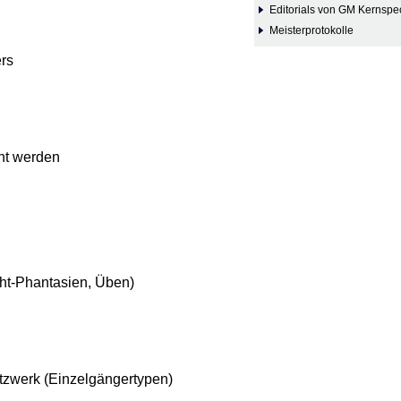
Editorials von GM Kernspe
Meisterprotokolle
ers
cht werden
cht-Phantasien, Üben)
tzwerk (Einzelgängertypen)