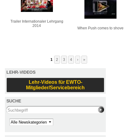
Trailer Internationaler Lehrgang
2014
When Push comes to shove
1
2
3
4
›
»
LEHR-VIDEOS
Lehr-Videos für EWTO-
Mitglieder/Servicebereich
SUCHE
Search this site
Kategorie