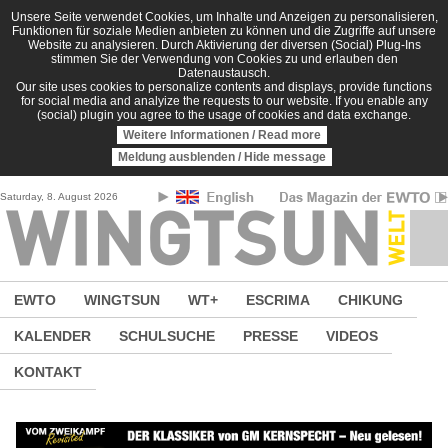
Direkt zum Inhalt
Unsere Seite verwendet Cookies, um Inhalte und Anzeigen zu personalisieren,
Funktionen für soziale Medien anbieten zu können und die Zugriffe auf unsere
Website zu analysieren. Durch Aktivierung der diversen (Social) Plug-Ins
stimmen Sie der Verwendung von Cookies zu und erlauben den
Datenaustausch.
Our site uses cookies to personalize contents and displays, provide functions
for social media and analyize the requests to our website. If you enable any
(social) plugin you agree to the usage of cookies and data exchange.
Weitere Informationen / Read more
Meldung ausblenden / Hide message
Saturday, 8. August 2026
EWTO
WINGTSUN
WT+
ESCRIMA
CHIKUNG
KALENDER
SCHULSUCHE
PRESSE
VIDEOS
KONTAKT