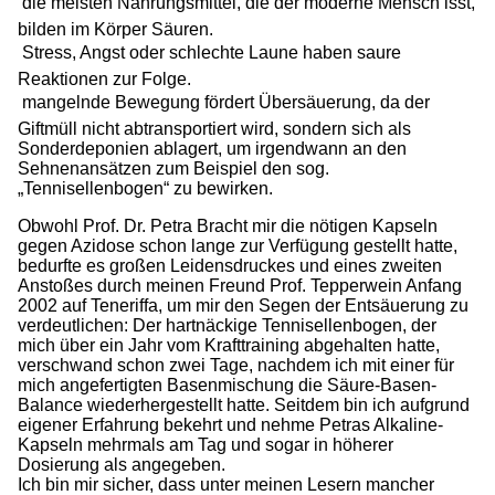
 die meisten Nahrungsmittel, die der moderne Mensch isst,
bilden im Körper Säuren.
 Stress, Angst oder schlechte Laune haben saure
Reaktionen zur Folge.
 mangelnde Bewegung fördert Übersäuerung, da der
Giftmüll nicht abtransportiert wird, sondern sich als
Sonderdeponien ablagert, um irgendwann an den
Sehnenansätzen zum Beispiel den sog.
„Tennisellenbogen“ zu bewirken.
Obwohl Prof. Dr. Petra Bracht mir die nötigen Kapseln
gegen Azidose schon lange zur Verfügung gestellt hatte,
bedurfte es großen Leidensdruckes und eines zweiten
Anstoßes durch meinen Freund Prof. Tepperwein Anfang
2002 auf Teneriffa, um mir den Segen der Entsäuerung zu
verdeutlichen: Der hartnäckige Tennisellenbogen, der
mich über ein Jahr vom Krafttraining abgehalten hatte,
verschwand schon zwei Tage, nachdem ich mit einer für
mich angefertigten Basenmischung die Säure-Basen-
Balance wiederhergestellt hatte. Seitdem bin ich aufgrund
eigener Erfahrung bekehrt und nehme Petras Alkaline-
Kapseln mehrmals am Tag und sogar in höherer
Dosierung als angegeben.
Ich bin mir sicher, dass unter meinen Lesern mancher