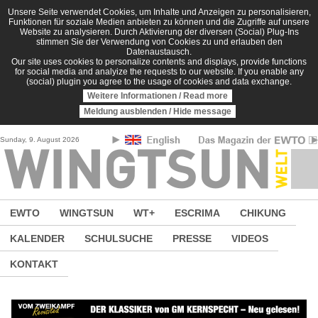
Direkt zum Inhalt
Unsere Seite verwendet Cookies, um Inhalte und Anzeigen zu personalisieren,
Funktionen für soziale Medien anbieten zu können und die Zugriffe auf unsere
Website zu analysieren. Durch Aktivierung der diversen (Social) Plug-Ins
stimmen Sie der Verwendung von Cookies zu und erlauben den
Datenaustausch.
Our site uses cookies to personalize contents and displays, provide functions
for social media and analyize the requests to our website. If you enable any
(social) plugin you agree to the usage of cookies and data exchange.
Weitere Informationen / Read more
Meldung ausblenden / Hide message
Sunday, 9. August 2026
EWTO
WINGTSUN
WT+
ESCRIMA
CHIKUNG
KALENDER
SCHULSUCHE
PRESSE
VIDEOS
KONTAKT