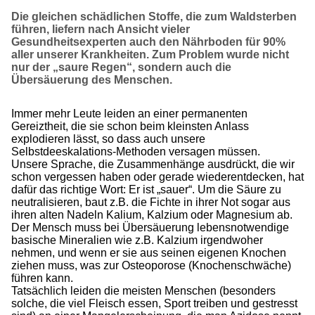
Die gleichen schädlichen Stoffe, die zum Waldsterben
führen, liefern nach Ansicht vieler
Gesundheitsexperten auch den Nährboden für 90%
aller unserer Krankheiten. Zum Problem wurde nicht
nur der „saure Regen“, sondern auch die
Übersäuerung des Menschen.
Immer mehr Leute leiden an einer permanenten
Gereiztheit, die sie schon beim kleinsten Anlass
explodieren lässt, so dass auch unsere
Selbstdeeskalations-Methoden versagen müssen.
Unsere Sprache, die Zusammenhänge ausdrückt, die wir
schon vergessen haben oder gerade wiederentdecken, hat
dafür das richtige Wort: Er ist „sauer“. Um die Säure zu
neutralisieren, baut z.B. die Fichte in ihrer Not sogar aus
ihren alten Nadeln Kalium, Kalzium oder Magnesium ab.
Der Mensch muss bei Übersäuerung lebensnotwendige
basische Mineralien wie z.B. Kalzium irgendwoher
nehmen, und wenn er sie aus seinen eigenen Knochen
ziehen muss, was zur Osteoporose (Knochenschwäche)
führen kann.
Tatsächlich leiden die meisten Menschen (besonders
solche, die viel Fleisch essen, Sport treiben und gestresst