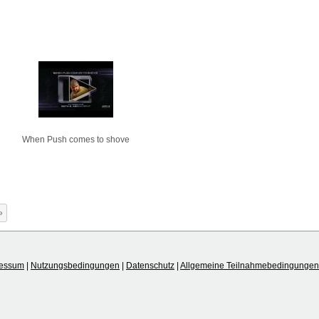
When Push comes to shove
»
ressum
|
Nutzungsbedingungen
|
Datenschutz
|
Allgemeine Teilnahmebedingungen 