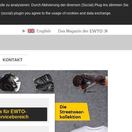
te zu analysieren. Durch Aktivierung der diversen (Social) Plug-Ins stimmen Sie
y (social) plugin you agree to the usage of cookies and data exchange.
KONTAKT
s für EWTO-
ervicebereich