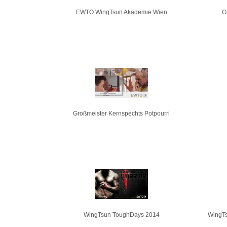
EWTO WingTsun Akademie Wien
G
Großmeister Kernspechts Potpourri
WingTsun ToughDays 2014
WingTs