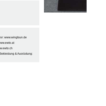
 vor: www.wingtsun.de
www.ewto.at
w.ewto.ch
Bekleidung & Ausrüstung: