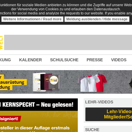
nktionen für soziale Medien anbieten zu können und die Zugriffe auf unsere Websi
der Verwendung von Cookies zu und erlauben den Datenaustausch.
unctions for social media and analyize the requests to our website. If you enable an
Weitere Informationen / Read more
Meldung ausblenden / Hide message
KUNG
KALENDER
SCHULSUCHE
PRESSE
VIDEOS
LEHR-VIDEOS
Lehr-Video
Mitglieder/S
SUCHE