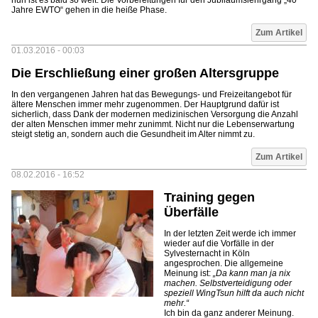
nun ist es bald so weit. Die Vorbereitungen für den Jubiläumslehrgang „40
Jahre EWTO“ gehen in die heiße Phase.
Zum Artikel
01.03.2016 - 00:03
Die Erschließung einer großen Altersgruppe
In den vergangenen Jahren hat das Bewegungs- und Freizeitangebot für
ältere Menschen immer mehr zugenommen. Der Hauptgrund dafür ist
sicherlich, dass Dank der modernen medizinischen Versorgung die Anzahl
der alten Menschen immer mehr zunimmt. Nicht nur die Lebenserwartung
steigt stetig an, sondern auch die Gesundheit im Alter nimmt zu.
Zum Artikel
08.02.2016 - 16:52
Training gegen
Überfälle
In der letzten Zeit werde ich immer
wieder auf die Vorfälle in der
Sylvesternacht in Köln
angesprochen. Die allgemeine
Meinung ist:
„Da kann man ja nix
machen. Selbstverteidigung oder
speziell WingTsun hilft da auch nicht
mehr.“
Ich bin da ganz anderer Meinung.