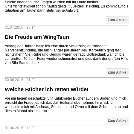
Solche oder ähnliche Fragen wurden mir im Laufe meiner
Unterrichtstätigkeit schon häufig gestellt. „Beides ist richtig. Es kommt auf die
Situation an“, lautet dann stets meine Antwort.
Zum Artikel
31.07.2016 - 18:14
Die Freude am WingTsun
Anfang des Jahres hatte ich eine durch Verletzung entstandene
Nervenentzündung, die mich länger pausieren ließ. Körperlich ging fast
nichts mehr. Viel Ruhe und Geduld waren gefragt. Gottseidank war ich bis
zur großen 40-Jahr-Feier wieder schmerzfrei und dies dank der großen Hilfe
von Sifu Samuel Lutz.
Zum Artikel
30.06.2016 - 21:29
Welche Bücher ich retten würde!
Vor mir liegen geschätzte fünf Kubikmeter Bücher auf dem Boden und mich
erreicht die Frage, ob ich das Juli-Editorial übernehme. Ihr wisst, ich
wechsele mich mit Andreas, Giuseppe und Oliver mit dem Schreiben ab und
diesen Monat bin ich dran.
Zum Artikel
01.06.2016 - 12:20