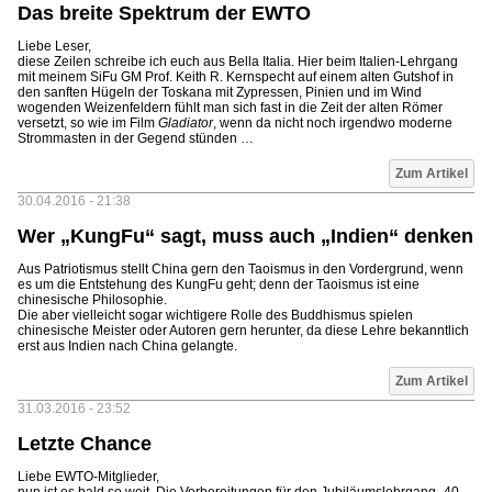
Das breite Spektrum der EWTO
Liebe Leser,
diese Zeilen schreibe ich euch aus Bella Italia. Hier beim Italien-Lehrgang
mit meinem SiFu GM Prof. Keith R. Kernspecht auf einem alten Gutshof in
den sanften Hügeln der Toskana mit Zypressen, Pinien und im Wind
wogenden Weizenfeldern fühlt man sich fast in die Zeit der alten Römer
versetzt, so wie im Film
Gladiator
, wenn da nicht noch irgendwo moderne
Strommasten in der Gegend stünden …
Zum Artikel
30.04.2016 - 21:38
Wer „KungFu“ sagt, muss auch „Indien“ denken
Aus Patriotismus stellt China gern den Taoismus in den Vordergrund, wenn
es um die Entstehung des KungFu geht; denn der Taoismus ist eine
chinesische Philosophie.
Die aber vielleicht sogar wichtigere Rolle des Buddhismus spielen
chinesische Meister oder Autoren gern herunter, da diese Lehre bekanntlich
erst aus Indien nach China gelangte.
Zum Artikel
31.03.2016 - 23:52
Letzte Chance
Liebe EWTO-Mitglieder,