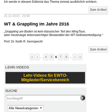
Ich werde in diesem Editorial das Thema einmal ausführlich erörtern.
Zum Artikel
31.12.2015 - 23:58
WT & Grappling im Jahre 2016
„Grappling am Boden ist kein klassischer Teil des WingTsun,
aber heutzutage lebenswichtiger Bestandteil der WT-Selbstverteidigung.“
Prof. Dr. Keith R. Kernspecht
Seiten
Zum Artikel
«
‹
…
4
5
6
7
8
…
›
»
LEHR-VIDEOS
Lehr-Videos für EWTO-
Mitglieder/Servicebereich
SUCHE
Search this site
Kategorie