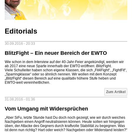
Editorials
30.09.2016 - 20:33
BlitzFight – Ein neuer Bereich der EWTO
Wie schon in dem Interview auf der 40-Jahr-Feier angekündigt, werden wir
ab 2017 eine neue Sparte innerhalb der EWTO eröffnen:
Blitz
Fight.
Viele Schulleiter haben schon eigene Klassen, die sich „Fit4Fight“, „FightFit“,
„Sparringklasse“ oder so ähnlich nennen. Wir wollen mit dem Konzept
„
Blitz
Fight“ diesen Bereich auf eine qualitativ höhere Stufe heben und
EWTO-weit vereinheitlichen.
Zum Artikel
31.08.2016 - 01:36
Vom Umgang mit Widersprüchen
„Aber SiFu, letzte Stunde hast Du doch noch gezeigt, wie wir durch weiches
Nachgeben einen Angriff neutralisieren können. Heute sollen wir hingegen
üben, der Attacke des Gegners durch kraftvolle Stabilität zu begegnen. Was
ist denn nun richtig? Hart oder weich? Nachgeben oder Widerstand leisten?“