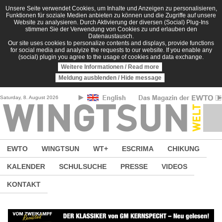
Direkt zum Inhalt
Unsere Seite verwendet Cookies, um Inhalte und Anzeigen zu personalisieren,
Funktionen für soziale Medien anbieten zu können und die Zugriffe auf unsere
Website zu analysieren. Durch Aktivierung der diversen (Social) Plug-Ins
stimmen Sie der Verwendung von Cookies zu und erlauben den
Datenaustausch.
Our site uses cookies to personalize contents and displays, provide functions
for social media and analyize the requests to our website. If you enable any
(social) plugin you agree to the usage of cookies and data exchange.
Weitere Informationen / Read more
Meldung ausblenden / Hide message
Saturday, 8. August 2026
EWTO
WINGTSUN
WT+
ESCRIMA
CHIKUNG
KALENDER
SCHULSUCHE
PRESSE
VIDEOS
KONTAKT