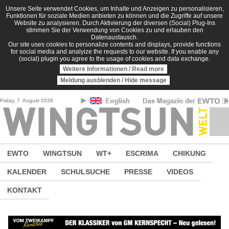
Direkt zum Inhalt
Unsere Seite verwendet Cookies, um Inhalte und Anzeigen zu personalisieren,
Funktionen für soziale Medien anbieten zu können und die Zugriffe auf unsere
Website zu analysieren. Durch Aktivierung der diversen (Social) Plug-Ins
stimmen Sie der Verwendung von Cookies zu und erlauben den
Datenaustausch.
Our site uses cookies to personalize contents and displays, provide functions
for social media and analyize the requests to our website. If you enable any
(social) plugin you agree to the usage of cookies and data exchange.
Weitere Informationen / Read more
Meldung ausblenden / Hide message
Friday, 7. August 2026
EWTO
WINGTSUN
WT+
ESCRIMA
CHIKUNG
KALENDER
SCHULSUCHE
PRESSE
VIDEOS
KONTAKT