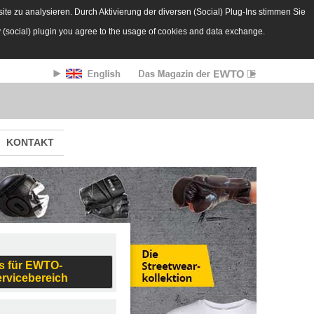
te zu analysieren. Durch Aktivierung der diversen (Social) Plug-Ins stimmen Sie
y (social) plugin you agree to the usage of cookies and data exchange.
KONTAKT
s für EWTO-
ervicebereich