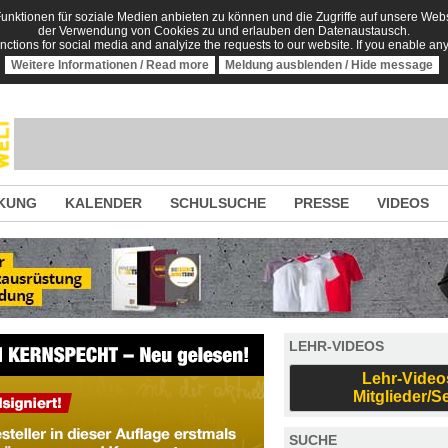
nktionen für soziale Medien anbieten zu können und die Zugriffe auf unsere Websi
der Verwendung von Cookies zu und erlauben den Datenaustausch.
unctions for social media and analyize the requests to our website. If you enable an
Weitere Informationen / Read more
Meldung ausblenden / Hide message
KUNG
KALENDER
SCHULSUCHE
PRESSE
VIDEOS
LEHR-VIDEOS
Lehr-Video
Mitglieder/S
SUCHE