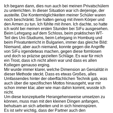
Ich begann dann, dies nun auch bei meinen Privatschülern
zu unterrichten. In dieser Situation war ich derjenige, der
austeilte. Die Kontermöglichkeiten meiner Schüler waren
noch beschränkt. Sie hatten genug mit ihrem Körper und
den Armen zu tun. Ich fühlte mit ihnen. Ich dachte, so hatte
ich wohl bei meinen ersten Stunden bei SiFu ausgesehen.
Beim Lehrgang auf dem Schloss, beim praktischen WT-
Teil des Uni-Studiums, beim Lehrgang in Homburg und
beim Privatunterricht in Bulgarien, immer das gleiche Bild:
Niemand, aber auch niemand, konnte gegen die Angriffe
von SiFu irgendetwas machen, gegen diese formlosen
und doch so präzise gezielten Schläge. Es war für mich
ein Trost, dass ich nicht allein war und dass es allen
Kollegen genauso erging.
Mir wurde immer klarer, welche Dimension an Genialität in
dieser Methode steckt. Dass es etwas Großes, alles
Umfassendes hinter der oberflächlichen Technik gab, was
auch über die spezifischen Mottos hinausgeht, war mir
schon immer klar, aber wie man dahin kommt, wusste ich
nicht.
Um diese konzeptuelle Herangehensweise umsetzen zu
können, muss man mit den kleinen Dingen anfangen,
behutsam an sich arbeiten und in sich hineinspüren.
Es ist sehr wichtig, dass der Partner auch den