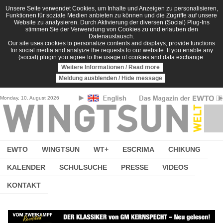
Direkt zum Inhalt
Unsere Seite verwendet Cookies, um Inhalte und Anzeigen zu personalisieren,
Funktionen für soziale Medien anbieten zu können und die Zugriffe auf unsere
Website zu analysieren. Durch Aktivierung der diversen (Social) Plug-Ins
stimmen Sie der Verwendung von Cookies zu und erlauben den
Datenaustausch.
Our site uses cookies to personalize contents and displays, provide functions
for social media and analyize the requests to our website. If you enable any
(social) plugin you agree to the usage of cookies and data exchange.
Weitere Informationen / Read more
Meldung ausblenden / Hide message
Monday, 10. August 2026
EWTO
WINGTSUN
WT+
ESCRIMA
CHIKUNG
KALENDER
SCHULSUCHE
PRESSE
VIDEOS
KONTAKT