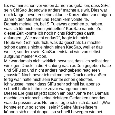
Es war mir schon vor vielen Jahren aufgefallen, dass SiFu
sein ChiSao „irgendwie anders“ machte als wir. Dies war
noch lange, bevor er seine aktuelle Konzeption vor einigen
Jahren den Meistern und Technikern vorstellte.
Damals meinte ich, bei SiFu etwas gesehen zu haben,
was ich für mich einen „virtuellen“ KaoSao nannte. Zu
dieser Zeit konnte ich noch nichts Richtiges damit
anfangen. „Wie macht er das?“, fragte ich mich.
Heute weiß ich natürlich, was da geschah: Er machte
schon damals nicht einfach einen KaoSao, weil er das
wollte, sondern sein KaoSao entstand wie von selbst
aufgrund meiner Aktion.
Mir war damals nicht wirklich bewusst, dass ich selbst den
winzigen Druck in die Richtung nach außen gegeben hatte
und SiFu so und nicht anders nachgebend reagieren
„musste“. Noch bevor ich mit meinem Druck nach außen
fertig war, hatte mich sein Konter schon getroffen.
Ich wusste immer, dass SiFu sehr schnell ist, aber so
schnell hatte ich ihn nie zuvor wahrgenommen.
Dieses Ereignis ist jetzt schon ein paar Jahre her. Damals
machte ich mir noch keine richtigen Gedanken über das,
was da passiert war. Nur eins fragte ich mich danach: „Wie
konnte er nur so schnell sein?“ Seine Muskelfasern
können sich nicht doppelt so schnell bewegen wie bei