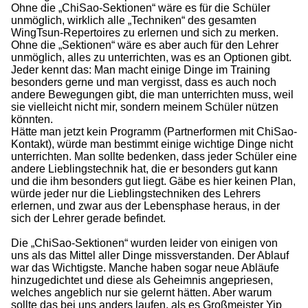
Ohne die „ChiSao-Sektionen“ wäre es für die Schüler
unmöglich, wirklich alle „Techniken“ des gesamten
WingTsun-Repertoires zu erlernen und sich zu merken.
Ohne die „Sektionen“ wäre es aber auch für den Lehrer
unmöglich, alles zu unterrichten, was es an Optionen gibt.
Jeder kennt das: Man macht einige Dinge im Training
besonders gerne und man vergisst, dass es auch noch
andere Bewegungen gibt, die man unterrichten muss, weil
sie vielleicht nicht mir, sondern meinem Schüler nützen
könnten.
Hätte man jetzt kein Programm (Partnerformen mit ChiSao-
Kontakt), würde man bestimmt einige wichtige Dinge nicht
unterrichten. Man sollte bedenken, dass jeder Schüler eine
andere Lieblingstechnik hat, die er besonders gut kann
und die ihm besonders gut liegt. Gäbe es hier keinen Plan,
würde jeder nur die Lieblingstechniken des Lehrers
erlernen, und zwar aus der Lebensphase heraus, in der
sich der Lehrer gerade befindet.
Die „ChiSao-Sektionen“ wurden leider von einigen von
uns als das Mittel aller Dinge missverstanden. Der Ablauf
war das Wichtigste. Manche haben sogar neue Abläufe
hinzugedichtet und diese als Geheimnis angepriesen,
welches angeblich nur sie gelernt hätten. Aber warum
sollte das bei uns anders laufen, als es Großmeister Yip