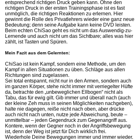
entsprechend richtigen Druck geben kann. Ohne den
richtigen Druck in der ersten Trainingsphase ist es fast
unmöglich, die richtigen Reaktionen zu erlernen. Hier
gewinnt die Rolle des Privatlehrers wieder eine ganz neue
Bedeutung; denn seine Aufgabe kann keine DVD leisten.
Beim echten ChiSao geht es nicht um das Auswendig-zu-
Lernende und auch nicht um das Sichtbare; alles was hier
zählt, ist Tasten und Spüren.
Mein Fazit aus dem Gelernten:
ChiSao ist kein Kampf, sondern eine Methode, um den
Kampf in allen Situationen zu üben. Schläge aus allen
Richtungen sind zugelassen.
Sei total entspannt, nicht nur in den Armen, sondern auch
im ganzen Körper, stehe nicht immer mit verriegelter Hüfte
da, betrachte den „unbeweglichen Ellbogen“ nicht als
Tabu, das für ewig gilt. Gib immer und überall nach (auch
der kleine Zeh muss in seinen Möglichkeiten nachgeben),
halte nie dagegen, reiße nicht nach oben, aber drücke
auch nicht nach unten, nutze jede Abweichung, beute –
unmittelbar – jeden Gegendruck zum Gegenangriff aus.
Kontere, wenn der Gegner noch in der Angriffsbewegung
ist, denn der Weg ist jetzt für Dich wirklich frei.
Wiederhole Deine Bewegungen immer und immer wieder.