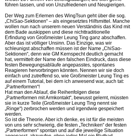
führen lassen, und von Unzufriedenen und Neugierigen.
Der Weg zum Erlernen des WingTsun geht über die sog.
„ChiSao-Sektionen“ – als eingesetztes Hilfsmittel. Manche
wollen nun nach unserem neuen Verständnis das Kind mit
dem Bade auskippen und diese nichttraditionelle
Erfindung von Großmeister Leung Ting ganz abschaffen.
Aber das ist völliger Unsinn. Das Einzige, was wir
schleunigst abschaffen müssen ist der Name „ChiSao-
Sektionen“, denn wie GM Kernspecht deutlich gemacht
hat, vermittelt der Name den falschen Eindruck, dass diese
festen Bewegungsabläufe angepasstes, spontanes
Reagieren hervorbringen könnten. Nennen wir sie doch
einfach und zutreffend so, wie Großmeister Leung Ting es
auf einem Tutorial, bei dem ich anwesend war, auch tat:
„Partnerformen“!
Hat man den Ablauf, die Reihenfolgen diese
„Partnerformen mit Armkontakt“, bewusst gelernt, müssten
sie in kurze Teile (Großmeister Leung Ting nennt sie
„Ringe“) zerbrochen werden und irgendwie gespeichert
werden.
So ist die Theorie. Aber ich denke, es ist für die meisten
von uns sehr schwierig, die festen „Techniken“ der festen
„Partnerformen“ spontan und auf die jeweilige Situation
angepasst, abzurufen, ohne jedes Mal ein Blutbad