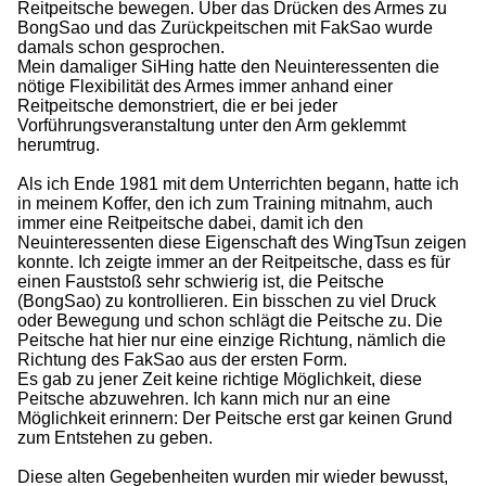
Reitpeitsche bewegen. Über das Drücken des Armes zu
BongSao und das Zurückpeitschen mit FakSao wurde
damals schon gesprochen.
Mein damaliger SiHing hatte den Neuinteressenten die
nötige Flexibilität des Armes immer anhand einer
Reitpeitsche demonstriert, die er bei jeder
Vorführungsveranstaltung unter den Arm geklemmt
herumtrug.
Als ich Ende 1981 mit dem Unterrichten begann, hatte ich
in meinem Koffer, den ich zum Training mitnahm, auch
immer eine Reitpeitsche dabei, damit ich den
Neuinteressenten diese Eigenschaft des WingTsun zeigen
konnte. Ich zeigte immer an der Reitpeitsche, dass es für
einen Fauststoß sehr schwierig ist, die Peitsche
(BongSao) zu kontrollieren. Ein bisschen zu viel Druck
oder Bewegung und schon schlägt die Peitsche zu. Die
Peitsche hat hier nur eine einzige Richtung, nämlich die
Richtung des FakSao aus der ersten Form.
Es gab zu jener Zeit keine richtige Möglichkeit, diese
Peitsche abzuwehren. Ich kann mich nur an eine
Möglichkeit erinnern: Der Peitsche erst gar keinen Grund
zum Entstehen zu geben.
Diese alten Gegebenheiten wurden mir wieder bewusst,