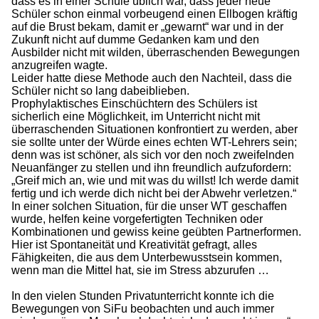
dass es in einer Schule üblich war, dass jeder neue
Schüler schon einmal vorbeugend einen Ellbogen kräftig
auf die Brust bekam, damit er „gewarnt“ war und in der
Zukunft nicht auf dumme Gedanken kam und den
Ausbilder nicht mit wilden, überraschenden Bewegungen
anzugreifen wagte.
Leider hatte diese Methode auch den Nachteil, dass die
Schüler nicht so lang dabeiblieben.
Prophylaktisches Einschüchtern des Schülers ist
sicherlich eine Möglichkeit, im Unterricht nicht mit
überraschenden Situationen konfrontiert zu werden, aber
sie sollte unter der Würde eines echten WT-Lehrers sein;
denn was ist schöner, als sich vor den noch zweifelnden
Neuanfänger zu stellen und ihn freundlich aufzufordern:
„Greif mich an, wie und mit was du willst! Ich werde damit
fertig und ich werde dich nicht bei der Abwehr verletzen.“
In einer solchen Situation, für die unser WT geschaffen
wurde, helfen keine vorgefertigten Techniken oder
Kombinationen und gewiss keine geübten Partnerformen.
Hier ist Spontaneität und Kreativität gefragt, alles
Fähigkeiten, die aus dem Unterbewusstsein kommen,
wenn man die Mittel hat, sie im Stress abzurufen …
In den vielen Stunden Privatunterricht konnte ich die
Bewegungen von SiFu beobachten und auch immer