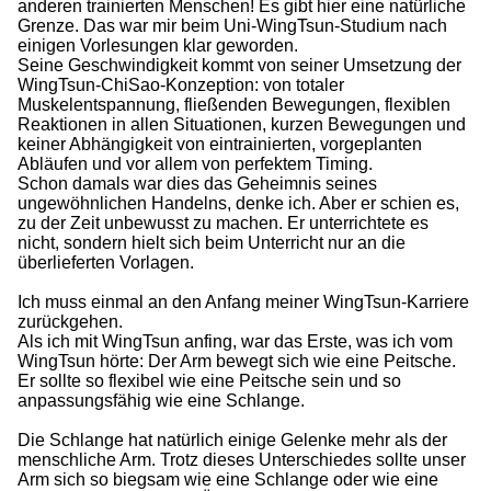
anderen trainierten Menschen! Es gibt hier eine natürliche
Grenze. Das war mir beim Uni-WingTsun-Studium nach
einigen Vorlesungen klar geworden.
Seine Geschwindigkeit kommt von seiner Umsetzung der
WingTsun-ChiSao-Konzeption: von totaler
Muskelentspannung, fließenden Bewegungen, flexiblen
Reaktionen in allen Situationen, kurzen Bewegungen und
keiner Abhängigkeit von eintrainierten, vorgeplanten
Abläufen und vor allem von perfektem Timing.
Schon damals war dies das Geheimnis seines
ungewöhnlichen Handelns, denke ich. Aber er schien es,
zu der Zeit unbewusst zu machen. Er unterrichtete es
nicht, sondern hielt sich beim Unterricht nur an die
überlieferten Vorlagen.
Ich muss einmal an den Anfang meiner WingTsun-Karriere
zurückgehen.
Als ich mit WingTsun anfing, war das Erste, was ich vom
WingTsun hörte: Der Arm bewegt sich wie eine Peitsche.
Er sollte so flexibel wie eine Peitsche sein und so
anpassungsfähig wie eine Schlange.
Die Schlange hat natürlich einige Gelenke mehr als der
menschliche Arm. Trotz dieses Unterschiedes sollte unser
Arm sich so biegsam wie eine Schlange oder wie eine