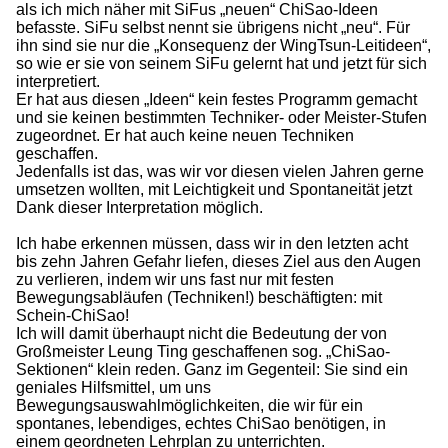
als ich mich näher mit SiFus „neuen“ ChiSao-Ideen
befasste. SiFu selbst nennt sie übrigens nicht „neu“. Für
ihn sind sie nur die „Konsequenz der WingTsun-Leitideen“,
so wie er sie von seinem SiFu gelernt hat und jetzt für sich
interpretiert.
Er hat aus diesen „Ideen“ kein festes Programm gemacht
und sie keinen bestimmten Techniker- oder Meister-Stufen
zugeordnet. Er hat auch keine neuen Techniken
geschaffen.
Jedenfalls ist das, was wir vor diesen vielen Jahren gerne
umsetzen wollten, mit Leichtigkeit und Spontaneität jetzt
Dank dieser Interpretation möglich.
Ich habe erkennen müssen, dass wir in den letzten acht
bis zehn Jahren Gefahr liefen, dieses Ziel aus den Augen
zu verlieren, indem wir uns fast nur mit festen
Bewegungsabläufen (Techniken!) beschäftigten: mit
Schein-ChiSao!
Ich will damit überhaupt nicht die Bedeutung der von
Großmeister Leung Ting geschaffenen sog. „ChiSao-
Sektionen“ klein reden. Ganz im Gegenteil: Sie sind ein
geniales Hilfsmittel, um uns
Bewegungsauswahlmöglichkeiten, die wir für ein
spontanes, lebendiges, echtes ChiSao benötigen, in
einem geordneten Lehrplan zu unterrichten.