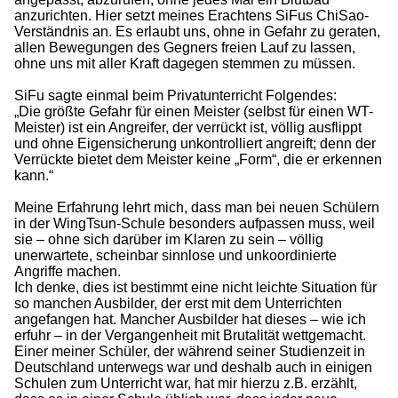
anzurichten. Hier setzt meines Erachtens SiFus ChiSao-
Verständnis an. Es erlaubt uns, ohne in Gefahr zu geraten,
allen Bewegungen des Gegners freien Lauf zu lassen,
ohne uns mit aller Kraft dagegen stemmen zu müssen.
SiFu sagte einmal beim Privatunterricht Folgendes:
„Die größte Gefahr für einen Meister (selbst für einen WT-
Meister) ist ein Angreifer, der verrückt ist, völlig ausflippt
und ohne Eigensicherung unkontrolliert angreift; denn der
Verrückte bietet dem Meister keine „Form“, die er erkennen
kann.“
Meine Erfahrung lehrt mich, dass man bei neuen Schülern
in der WingTsun-Schule besonders aufpassen muss, weil
sie – ohne sich darüber im Klaren zu sein – völlig
unerwartete, scheinbar sinnlose und unkoordinierte
Angriffe machen.
Ich denke, dies ist bestimmt eine nicht leichte Situation für
so manchen Ausbilder, der erst mit dem Unterrichten
angefangen hat. Mancher Ausbilder hat dieses – wie ich
erfuhr – in der Vergangenheit mit Brutalität wettgemacht.
Einer meiner Schüler, der während seiner Studienzeit in
Deutschland unterwegs war und deshalb auch in einigen
Schulen zum Unterricht war, hat mir hierzu z.B. erzählt,