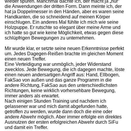
wieder spüren. Manchmal dachte ich, der macht ja „nur“
die Anwendungen der dritten Form. Dann meinte ich, der
hat ja Doppelmesser in den Händen, aber es waren seine
Handkanten, die so schneidend auf meinen Körper
einschlugen. Ein anderes Mal fühlte ich mich wie seine
Holzpuppe. Er rutschte so elegant über meine Arme und
ich hatte so gut wie keine Möglichkeit, etwas gegen diese
schlüpfrigen Bewegungen zu unternehmen.
Mir wurde klar, er setzte seine neuen Erkenntnisse perfekt
um. Jedes Dagegen-Reißen brachte im gleichen Moment
einen neuen Treffer.
Eine Verteidigung war unmöglich, jeder Widerstand
zwecklos. Jede Bewegung, die ich dagegen machte, löste
einen neuen andersartigen Angriff aus: Hand, Ellbogen,
FakSao von außen und das ganze Programm in die
andere Richtung, FakSao aus den unterschiedlichsten
Richtungen, keine wirklich vorhersehbare Bewegung,
immer anders als erwartet.
Nach einigen Stunden Training und nachdem ich
gelassener war und mich damit abgefunden hatte,
getroffen zu werden, wurde dann doch die eine oder
andere Abwehr möglich. Aber immer erfolgte ein direktes
Ausnutzen der ersten erfolgreichen Abwehr durch SiFu
und damit ein Treffer.