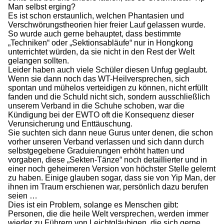
Man selbst erging?
Es ist schon erstaunlich, welchen Phantasien und
Verschwörungstheorien hier freier Lauf gelassen wurde.
So wurde auch gerne behauptet, dass bestimmte
„Techniken“ oder „Sektionsabläufe“ nur in Hongkong
unterrichtet würden, da sie nicht in den Rest der Welt
gelangen sollten.
Leider haben auch viele Schüler diesen Unfug geglaubt.
Wenn sie dann noch das WT-Heilversprechen, sich
spontan und mühelos verteidigen zu können, nicht erfüllt
fanden und die Schuld nicht sich, sondern ausschließlich
unserem Verband in die Schuhe schoben, war die
Kündigung bei der EWTO oft die Konsequenz dieser
Verunsicherung und Enttäuschung.
Sie suchten sich dann neue Gurus unter denen, die schon
vorher unseren Verband verlassen und sich dann durch
selbstgegebene Graduierungen erhöht hatten und
vorgaben, diese „Sekten-Tänze“ noch detaillierter und in
einer noch geheimeren Version von höchster Stelle gelernt
zu haben. Einige glauben sogar, dass sie von Yip Man, der
ihnen im Traum erschienen war, persönlich dazu berufen
seien …
Dies ist ein Problem, solange es Menschen gibt:
Personen, die die heile Welt versprechen, werden immer
wieder zu Führern von Leichtgläubigen, die sich gerne