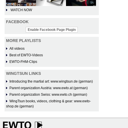
WATCH NOW
FACEBOOK
Enable Facebook Page Plugin
MORE PLAYLISTS
All videos
Best of EWTO-Videos
EWTO-FHM-Clips
WINGTSUN LINKS
Introducing the martial art: www.wingtsun.de (german)
Parent organization Austria: www.ewto.at (german)
Parent organization Swiss: www.ewto.ch (german)
WingTsun books, videos, clothing & gear: www.ewto-
shop.de (german)