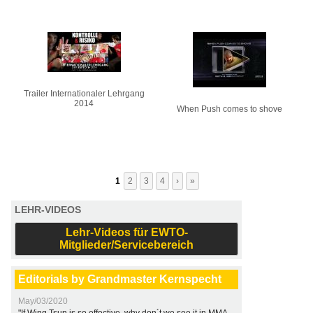
Trailer Internationaler Lehrgang
2014
When Push comes to shove
1
2
3
4
›
»
LEHR-VIDEOS
Lehr-Videos für EWTO-
Mitglieder/Servicebereich
Editorials by Grandmaster Kernspecht
May/03/2020