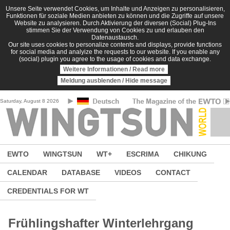
Skip to main content
Unsere Seite verwendet Cookies, um Inhalte und Anzeigen zu personalisieren,
Funktionen für soziale Medien anbieten zu können und die Zugriffe auf unsere
Website zu analysieren. Durch Aktivierung der diversen (Social) Plug-Ins
stimmen Sie der Verwendung von Cookies zu und erlauben den
Datenaustausch.
Our site uses cookies to personalize contents and displays, provide functions
for social media and analyize the requests to our website. If you enable any
(social) plugin you agree to the usage of cookies and data exchange.
Weitere Informationen / Read more
Meldung ausblenden / Hide message
Saturday, August 8 2026
EWTO
WINGTSUN
WT+
ESCRIMA
CHIKUNG
CALENDAR
DATABASE
VIDEOS
CONTACT
CREDENTIALS FOR WT
Frühlingshafter Winterlehrgang