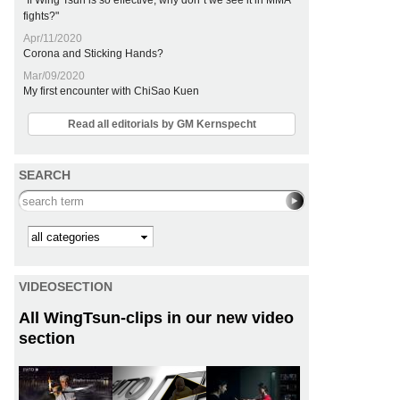
"If Wing Tsun is so effective, why don´t we see it in MMA
fights?"
Apr/11/2020
Corona and Sticking Hands?
Mar/09/2020
My first encounter with ChiSao Kuen
Read all editorials by GM Kernspecht
SEARCH
Search this site
Kategorie
VIDEOSECTION
All WingTsun-clips in our new video
section