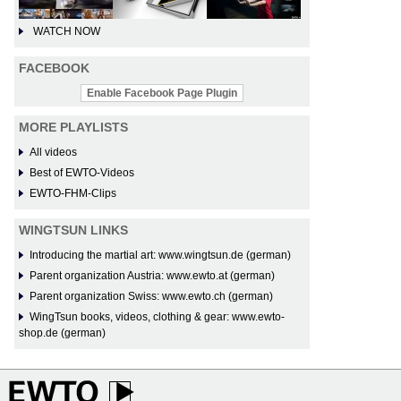
WATCH NOW
FACEBOOK
Enable Facebook Page Plugin
MORE PLAYLISTS
All videos
Best of EWTO-Videos
EWTO-FHM-Clips
WINGTSUN LINKS
Introducing the martial art: www.wingtsun.de (german)
Parent organization Austria: www.ewto.at (german)
Parent organization Swiss: www.ewto.ch (german)
WingTsun books, videos, clothing & gear: www.ewto-
shop.de (german)