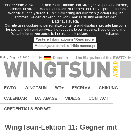
Skip to main content
Unsere Seite verwendet Cookies, um Inhalte und Anzeigen zu personalisieren,
Funktionen für soziale Medien anbieten zu können und die Zugriffe auf unsere
Website zu analysieren. Durch Aktivierung der diversen (Social) Plug-Ins
stimmen Sie der Verwendung von Cookies zu und erlauben den
Datenaustausch.
Our site uses cookies to personalize contents and displays, provide functions
for social media and analyize the requests to our website. If you enable any
(social) plugin you agree to the usage of cookies and data exchange.
Weitere Informationen / Read more
Meldung ausblenden / Hide message
Friday, August 7 2026
EWTO
WINGTSUN
WT+
ESCRIMA
CHIKUNG
CALENDAR
DATABASE
VIDEOS
CONTACT
CREDENTIALS FOR WT
WingTsun-Lektion 11: Gegner mit