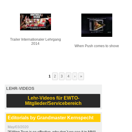
Trailer Internationaler Lehrgang
2014
When Push comes to shove
1
2
3
4
›
»
LEHR-VIDEOS
Lehr-Videos für EWTO-
Mitglieder/Servicebereich
Editorials by Grandmaster Kernspecht
May/03/2020