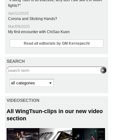
"If Wing Tsun is so effective, why don´t we see it in MMA
fights?"
Apr/11/2020
Corona and Sticking Hands?
Mar/09/2020
My first encounter with ChiSao Kuen
Read all editorials by GM Kernspecht
SEARCH
Search this site
Kategorie
VIDEOSECTION
All WingTsun-clips in our new video
section