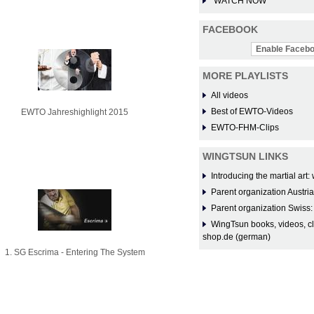
WATCH NOW
FACEBOOK
Enable Facebo
MORE PLAYLISTS
All videos
Best of EWTO-Videos
EWTO Jahreshighlight 2015
EWTO-FHM-Clips
WINGTSUN LINKS
Introducing the martial ar
Parent organization Austri
Parent organization Swiss
WingTsun books, videos, c
shop.de (german)
1. SG Escrima - Entering The System