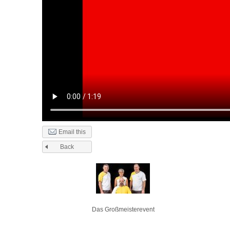
Email this
Back
Pages
Das Großmeisterevent