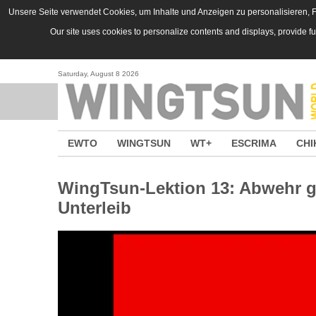
Skip to main content
Unsere Seite verwendet Cookies, um Inhalte und Anzeigen zu personalisieren, Fu
Our site uses cookies to personalize contents and displays, provide f
Saturday, August 8 2026
EWTO
WINGTSUN
WT+
ESCRIMA
CHI
WingTsun-Lektion 13: Abwehr ge
Unterleib