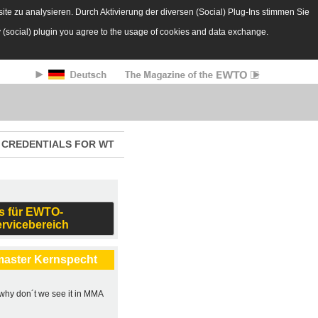
te zu analysieren. Durch Aktivierung der diversen (Social) Plug-Ins stimmen Sie
y (social) plugin you agree to the usage of cookies and data exchange.
CREDENTIALS FOR WT
s für EWTO-
ervicebereich
master Kernspecht
, why don´t we see it in MMA