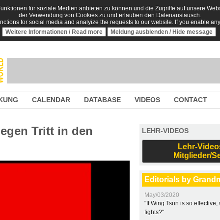
nktionen für soziale Medien anbieten zu können und die Zugriffe auf unsere Websi
der Verwendung von Cookies zu und erlauben den Datenaustausch.
unctions for social media and analyize the requests to our website. If you enable an
Weitere Informationen / Read more
Meldung ausblenden / Hide message
KUNG
CALENDAR
DATABASE
VIDEOS
CONTACT
gen Tritt in den
LEHR-VIDEOS
Lehr-Video
Mitglieder/S
Editorials by Grand
May/03/2020
"If Wing Tsun is so effective
fights?"