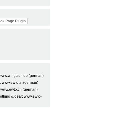
ok Page Plugin
t: www.wingtsun.de (german)
a: www.ewto.at (german)
: www.ewto.ch (german)
lothing & gear: www.ewto-