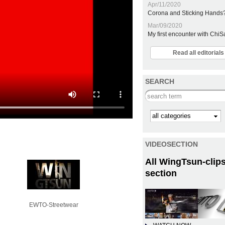
Apr/11/2020
Corona and Sticking Hands
Mar/09/2020
My first encounter with Chi
Read all editoria
SEARCH
Search this site
Kategorie
VIDEOSECTION
All WingTsun-clips
section
EWTO-Streetwear