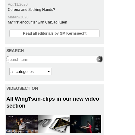
Apr/11/2020
Corona and Sticking Hands?
Mar/09/2020
My first encounter with ChiSao Kuen
Read all editorials by GM Kernspecht
SEARCH
Search this site
Kategorie
VIDEOSECTION
All WingTsun-clips in our new video
section