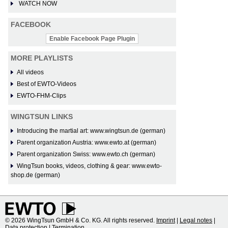
WATCH NOW
FACEBOOK
Enable Facebook Page Plugin
MORE PLAYLISTS
All videos
Best of EWTO-Videos
EWTO-FHM-Clips
WINGTSUN LINKS
Introducing the martial art: www.wingtsun.de (german)
Parent organization Austria: www.ewto.at (german)
Parent organization Swiss: www.ewto.ch (german)
WingTsun books, videos, clothing & gear: www.ewto-
shop.de (german)
© 2026 WingTsun GmbH & Co. KG. All rights reserved.
Imprint
|
Legal notes
|
Data protection
|
Termination