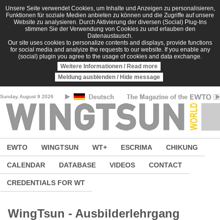
Skip to main content
Unsere Seite verwendet Cookies, um Inhalte und Anzeigen zu personalisieren,
Funktionen für soziale Medien anbieten zu können und die Zugriffe auf unsere
Website zu analysieren. Durch Aktivierung der diversen (Social) Plug-Ins
stimmen Sie der Verwendung von Cookies zu und erlauben den
Datenaustausch.
Our site uses cookies to personalize contents and displays, provide functions
for social media and analyize the requests to our website. If you enable any
(social) plugin you agree to the usage of cookies and data exchange.
Weitere Informationen / Read more
Meldung ausblenden / Hide message
Sunday, August 9 2026
EWTO
WINGTSUN
WT+
ESCRIMA
CHIKUNG
CALENDAR
DATABASE
VIDEOS
CONTACT
CREDENTIALS FOR WT
WingTsun - Ausbilderlehrgang