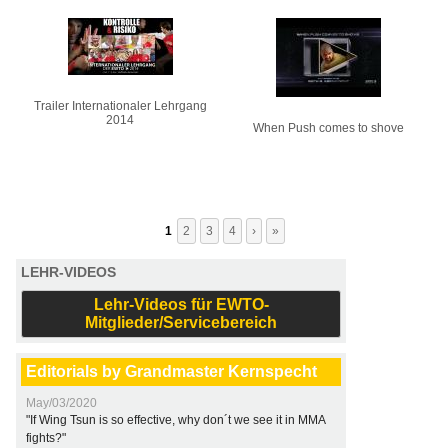
Trailer Internationaler Lehrgang
2014
When Push comes to shove
1
2
3
4
›
»
LEHR-VIDEOS
Lehr-Videos für EWTO-
Mitglieder/Servicebereich
Editorials by Grandmaster Kernspecht
May/03/2020
"If Wing Tsun is so effective, why don´t we see it in MMA
fights?"