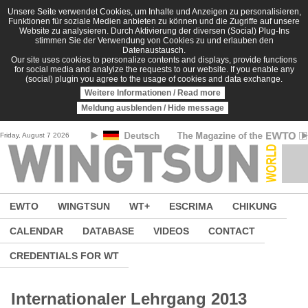
Skip to main content
Unsere Seite verwendet Cookies, um Inhalte und Anzeigen zu personalisieren,
Funktionen für soziale Medien anbieten zu können und die Zugriffe auf unsere
Website zu analysieren. Durch Aktivierung der diversen (Social) Plug-Ins
stimmen Sie der Verwendung von Cookies zu und erlauben den
Datenaustausch.
Our site uses cookies to personalize contents and displays, provide functions
for social media and analyize the requests to our website. If you enable any
(social) plugin you agree to the usage of cookies and data exchange.
Weitere Informationen / Read more
Meldung ausblenden / Hide message
Friday, August 7 2026
EWTO
WINGTSUN
WT+
ESCRIMA
CHIKUNG
CALENDAR
DATABASE
VIDEOS
CONTACT
CREDENTIALS FOR WT
Internationaler Lehrgang 2013