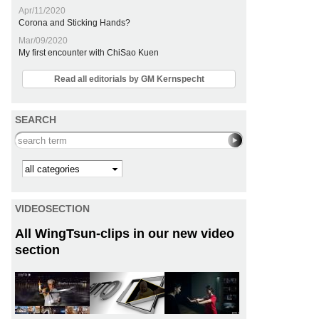
Apr/11/2020
Corona and Sticking Hands?
Mar/09/2020
My first encounter with ChiSao Kuen
Read all editorials by GM Kernspecht
SEARCH
Search this site
Kategorie
VIDEOSECTION
All WingTsun-clips in our new video
section