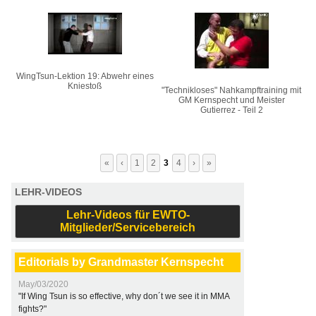
WingTsun-Lektion 19: Abwehr eines
Kniestoß
"Technikloses" Nahkampftraining mit
GM Kernspecht und Meister
Gutierrez - Teil 2
«
‹
1
2
3
4
›
»
LEHR-VIDEOS
Lehr-Videos für EWTO-
Mitglieder/Servicebereich
Editorials by Grandmaster Kernspecht
May/03/2020
"If Wing Tsun is so effective, why don´t we see it in MMA
fights?"