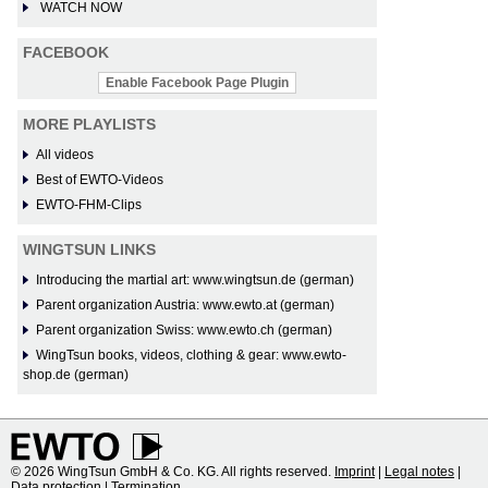
WATCH NOW
FACEBOOK
Enable Facebook Page Plugin
MORE PLAYLISTS
All videos
Best of EWTO-Videos
EWTO-FHM-Clips
WINGTSUN LINKS
Introducing the martial art: www.wingtsun.de (german)
Parent organization Austria: www.ewto.at (german)
Parent organization Swiss: www.ewto.ch (german)
WingTsun books, videos, clothing & gear: www.ewto-
shop.de (german)
© 2026 WingTsun GmbH & Co. KG. All rights reserved.
Imprint
|
Legal notes
|
Data protection
|
Termination