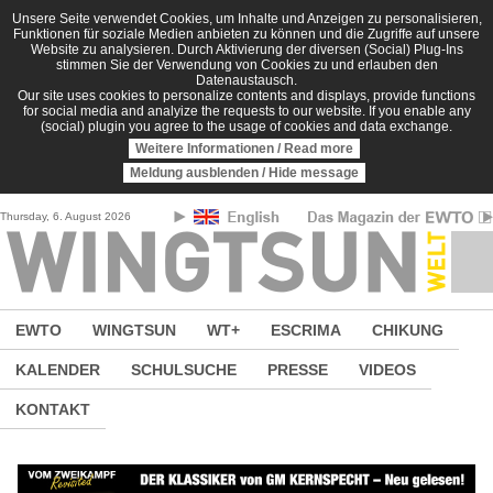
Direkt zum Inhalt
Unsere Seite verwendet Cookies, um Inhalte und Anzeigen zu personalisieren,
Funktionen für soziale Medien anbieten zu können und die Zugriffe auf unsere
Website zu analysieren. Durch Aktivierung der diversen (Social) Plug-Ins
stimmen Sie der Verwendung von Cookies zu und erlauben den
Datenaustausch.
Our site uses cookies to personalize contents and displays, provide functions
for social media and analyize the requests to our website. If you enable any
(social) plugin you agree to the usage of cookies and data exchange.
Weitere Informationen / Read more
Meldung ausblenden / Hide message
Thursday, 6. August 2026
EWTO
WINGTSUN
WT+
ESCRIMA
CHIKUNG
KALENDER
SCHULSUCHE
PRESSE
VIDEOS
KONTAKT