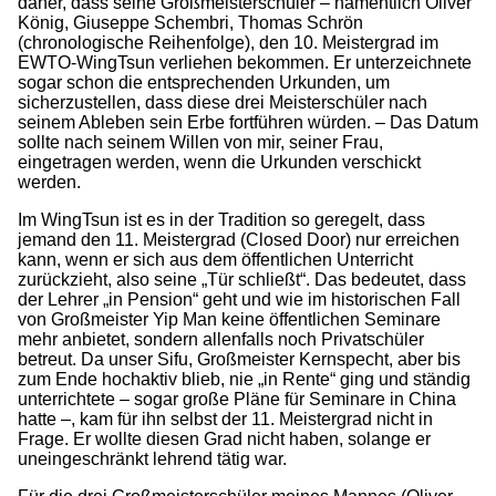
daher, dass seine Großmeisterschüler – namentlich Oliver
König, Giuseppe Schembri, Thomas Schrön
(chronologische Reihenfolge), den 10. Meistergrad im
EWTO-WingTsun verliehen bekommen. Er unterzeichnete
sogar schon die entsprechenden Urkunden, um
sicherzustellen, dass diese drei Meisterschüler nach
seinem Ableben sein Erbe fortführen würden. – Das Datum
sollte nach seinem Willen von mir, seiner Frau,
eingetragen werden, wenn die Urkunden verschickt
werden.
Im WingTsun ist es in der Tradition so geregelt, dass
jemand den 11. Meistergrad (Closed Door) nur erreichen
kann, wenn er sich aus dem öffentlichen Unterricht
zurückzieht, also seine „Tür schließt“. Das bedeutet, dass
der Lehrer „in Pension“ geht und wie im historischen Fall
von Großmeister Yip Man keine öffentlichen Seminare
mehr anbietet, sondern allenfalls noch Privatschüler
betreut. Da unser Sifu, Großmeister Kernspecht, aber bis
zum Ende hochaktiv blieb, nie „in Rente“ ging und ständig
unterrichtete – sogar große Pläne für Seminare in China
hatte –, kam für ihn selbst der 11. Meistergrad nicht in
Frage. Er wollte diesen Grad nicht haben, solange er
uneingeschränkt lehrend tätig war.