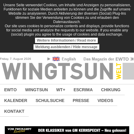
Direkt zum Inhalt
Unsere Seite verwendet Cookies, um Inhalte und Anzeigen zu personalisieren,
Funktionen für soziale Medien anbieten zu können und die Zugriffe auf unsere
Website zu analysieren. Durch Aktivierung der diversen (Social) Plug-Ins
stimmen Sie der Verwendung von Cookies zu und erlauben den
Datenaustausch.
Our site uses cookies to personalize contents and displays, provide functions
for social media and analyize the requests to our website. If you enable any
(social) plugin you agree to the usage of cookies and data exchange.
Weitere Informationen / Read more
Meldung ausblenden / Hide message
Friday, 7. August 2026
EWTO
WINGTSUN
WT+
ESCRIMA
CHIKUNG
KALENDER
SCHULSUCHE
PRESSE
VIDEOS
KONTAKT