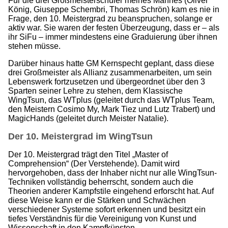
Für die drei Großmeisterschüler meines Mannes (Oliver
König, Giuseppe Schembri, Thomas Schrön) kam es nie in
Frage, den 10. Meistergrad zu beanspruchen, solange er
aktiv war. Sie waren der festen Überzeugung, dass er – als
ihr SiFu – immer mindestens eine Graduierung über ihnen
stehen müsse.
Darüber hinaus hatte GM Kernspecht geplant, dass diese
drei Großmeister als Allianz zusammenarbeiten, um sein
Lebenswerk fortzusetzen und übergeordnet über den 3
Sparten seiner Lehre zu stehen, dem Klassische
WingTsun, das WTplus (geleitet durch das WTplus Team,
den Meistern Cosimo My, Mark Tiez und Lutz Trabert) und
MagicHands (geleitet durch Meister Natalie).
Der 10. Meistergrad im WingTsun
Der 10. Meistergrad trägt den Titel „Master of
Comprehension“ (Der Verstehende). Damit wird
hervorgehoben, dass der Inhaber nicht nur alle WingTsun-
Techniken vollständig beherrscht, sondern auch die
Theorien anderer Kampfstile eingehend erforscht hat. Auf
diese Weise kann er die Stärken und Schwächen
verschiedener Systeme sofort erkennen und besitzt ein
tiefes Verständnis für die Vereinigung von Kunst und
Wissenschaft in den Kampfkünsten.