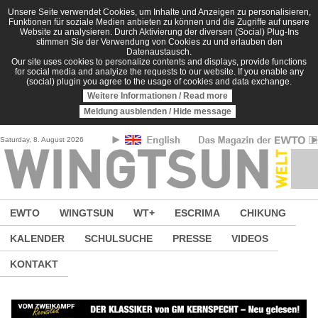
Direkt zum Inhalt
Unsere Seite verwendet Cookies, um Inhalte und Anzeigen zu personalisieren,
Funktionen für soziale Medien anbieten zu können und die Zugriffe auf unsere
Website zu analysieren. Durch Aktivierung der diversen (Social) Plug-Ins
stimmen Sie der Verwendung von Cookies zu und erlauben den
Datenaustausch.
Our site uses cookies to personalize contents and displays, provide functions
for social media and analyize the requests to our website. If you enable any
(social) plugin you agree to the usage of cookies and data exchange.
Weitere Informationen / Read more
Meldung ausblenden / Hide message
Saturday, 8. August 2026
EWTO
WINGTSUN
WT+
ESCRIMA
CHIKUNG
KALENDER
SCHULSUCHE
PRESSE
VIDEOS
KONTAKT