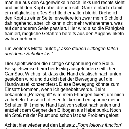
man nur aus den Augenwinkeln nach links und rechts sieht
und nicht den Kopf dabei drehen soll. Ganz einfach: damit
ein möglichst großes Sichtfeld erhalten bleibt. Drehe ich
den Kopf zu einer Seite, erweitere ich zwar mein Sichtfeld
dahingehend, aber ich kann nicht mehr wahrnehmen, was
auf der anderen Seite passiert. Hier wird also die Fähigkeit
trainiert, mögliche Gefahren bereits aus den Augenwinkeln
wahrzunehmen.
Ein weiteres Motto lautet: „
Lasse deinen Ellbogen fallen
und deine Schulter los
!“
Hier spielt wieder die richtige Anspannung eine Rolle.
Beispielsweise beim beidseitig ausgeführten seitlichen
GamSao. Wichtig ist, dass die Hand elastisch nach unten
gestoßen wird und du dich bei der Bewegung auf die
Handwurzel konzentrierst. Diese Bewegung könnte zum
Einsatz kommen, wenn ich gehebelt werde. Beim
bekannten „Polizeigriff“ wird mein Ellbogen fixiert, um mich
zu hebeln. Lasse ich diesen locker und entspanne meine
Schulter, fällt meine Hand fast von selbst nach unten und
entzieht dem Gegner den Ellbogen als Hebelpunkt. Noch
ein Stoß mit der Faust und schon ist das Problem gelöst.
Achtet hier wieder auf den Leitsatz „
Form follows function
“,