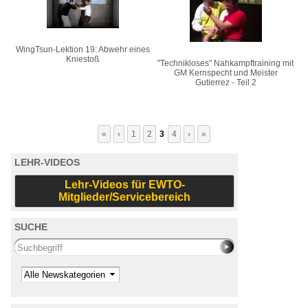
WingTsun-Lektion 19: Abwehr eines
Kniestoß
"Technikloses" Nahkampftraining mit
GM Kernspecht und Meister
Gutierrez - Teil 2
«
‹
1
2
3
4
›
»
LEHR-VIDEOS
Lehr-Videos für EWTO-
Mitglieder/Servicebereich
SUCHE
Search this site
Kategorie