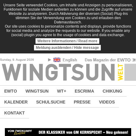
Direkt zum Inhalt
Unsere Seite verwendet Cookies, um Inhalte und Anzeigen zu personalisieren,
Funktionen für soziale Medien anbieten zu können und die Zugriffe auf unsere
Website zu analysieren. Durch Aktivierung der diversen (Social) Plug-Ins
stimmen Sie der Verwendung von Cookies zu und erlauben den
Datenaustausch.
Our site uses cookies to personalize contents and displays, provide functions
for social media and analyize the requests to our website. If you enable any
(social) plugin you agree to the usage of cookies and data exchange.
Weitere Informationen / Read more
Meldung ausblenden / Hide message
Sunday, 9. August 2026
EWTO
WINGTSUN
WT+
ESCRIMA
CHIKUNG
KALENDER
SCHULSUCHE
PRESSE
VIDEOS
KONTAKT