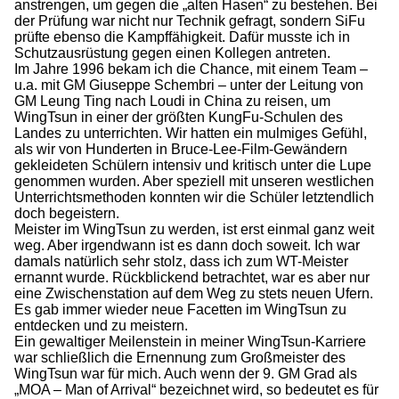
anstrengen, um gegen die „alten Hasen“ zu bestehen. Bei
der Prüfung war nicht nur Technik gefragt, sondern SiFu
prüfte ebenso die Kampffähigkeit. Dafür musste ich in
Schutzausrüstung gegen einen Kollegen antreten.
Im Jahre 1996 bekam ich die Chance, mit einem Team –
u.a. mit GM Giuseppe Schembri – unter der Leitung von
GM Leung Ting nach Loudi in China zu reisen, um
WingTsun in einer der größten KungFu-Schulen des
Landes zu unterrichten. Wir hatten ein mulmiges Gefühl,
als wir von Hunderten in Bruce-Lee-Film-Gewändern
gekleideten Schülern intensiv und kritisch unter die Lupe
genommen wurden. Aber speziell mit unseren westlichen
Unterrichtsmethoden konnten wir die Schüler letztendlich
doch begeistern.
Meister im WingTsun zu werden, ist erst einmal ganz weit
weg. Aber irgendwann ist es dann doch soweit. Ich war
damals natürlich sehr stolz, dass ich zum WT-Meister
ernannt wurde. Rückblickend betrachtet, war es aber nur
eine Zwischenstation auf dem Weg zu stets neuen Ufern.
Es gab immer wieder neue Facetten im WingTsun zu
entdecken und zu meistern.
Ein gewaltiger Meilenstein in meiner WingTsun-Karriere
war schließlich die Ernennung zum Großmeister des
WingTsun war für mich. Auch wenn der 9. GM Grad als
„MOA – Man of Arrival“ bezeichnet wird, so bedeutet es für