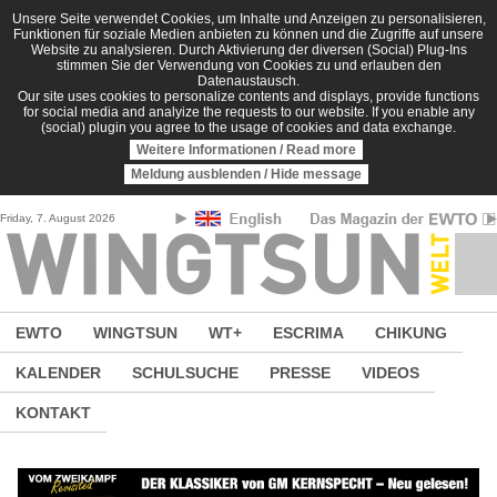
Direkt zum Inhalt
Unsere Seite verwendet Cookies, um Inhalte und Anzeigen zu personalisieren,
Funktionen für soziale Medien anbieten zu können und die Zugriffe auf unsere
Website zu analysieren. Durch Aktivierung der diversen (Social) Plug-Ins
stimmen Sie der Verwendung von Cookies zu und erlauben den
Datenaustausch.
Our site uses cookies to personalize contents and displays, provide functions
for social media and analyize the requests to our website. If you enable any
(social) plugin you agree to the usage of cookies and data exchange.
Weitere Informationen / Read more
Meldung ausblenden / Hide message
Friday, 7. August 2026
EWTO
WINGTSUN
WT+
ESCRIMA
CHIKUNG
KALENDER
SCHULSUCHE
PRESSE
VIDEOS
KONTAKT