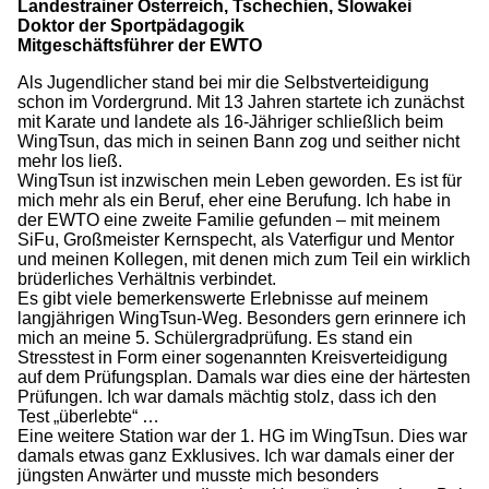
Landestrainer Österreich, Tschechien, Slowakei
Doktor der Sportpädagogik
Mitgeschäftsführer der EWTO
Als Jugendlicher stand bei mir die Selbstverteidigung
schon im Vordergrund. Mit 13 Jahren startete ich zunächst
mit Karate und landete als 16-Jähriger schließlich beim
WingTsun, das mich in seinen Bann zog und seither nicht
mehr los ließ.
WingTsun ist inzwischen mein Leben geworden. Es ist für
mich mehr als ein Beruf, eher eine Berufung. Ich habe in
der EWTO eine zweite Familie gefunden – mit meinem
SiFu, Großmeister Kernspecht, als Vaterfigur und Mentor
und meinen Kollegen, mit denen mich zum Teil ein wirklich
brüderliches Verhältnis verbindet.
Es gibt viele bemerkenswerte Erlebnisse auf meinem
langjährigen WingTsun-Weg. Besonders gern erinnere ich
mich an meine 5. Schülergradprüfung. Es stand ein
Stresstest in Form einer sogenannten Kreisverteidigung
auf dem Prüfungsplan. Damals war dies eine der härtesten
Prüfungen. Ich war damals mächtig stolz, dass ich den
Test „überlebte“ …
Eine weitere Station war der 1. HG im WingTsun. Dies war
damals etwas ganz Exklusives. Ich war damals einer der
jüngsten Anwärter und musste mich besonders