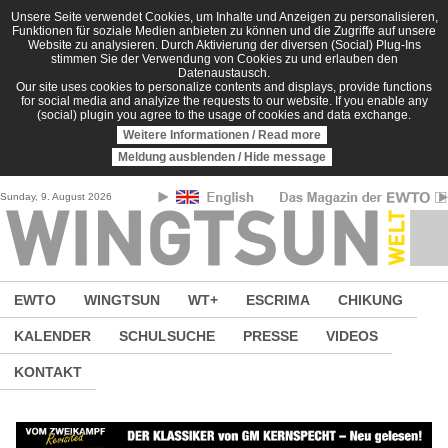
Direkt zum Inhalt
Unsere Seite verwendet Cookies, um Inhalte und Anzeigen zu personalisieren,
Funktionen für soziale Medien anbieten zu können und die Zugriffe auf unsere
Website zu analysieren. Durch Aktivierung der diversen (Social) Plug-Ins
stimmen Sie der Verwendung von Cookies zu und erlauben den
Datenaustausch.
Our site uses cookies to personalize contents and displays, provide functions
for social media and analyize the requests to our website. If you enable any
(social) plugin you agree to the usage of cookies and data exchange.
Weitere Informationen / Read more
Meldung ausblenden / Hide message
Sunday, 9. August 2026
EWTO
WINGTSUN
WT+
ESCRIMA
CHIKUNG
KALENDER
SCHULSUCHE
PRESSE
VIDEOS
KONTAKT