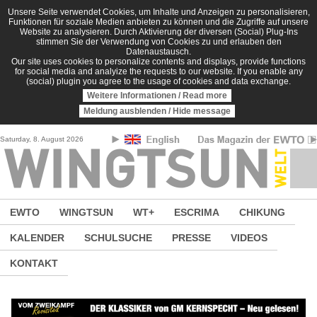
Direkt zum Inhalt
Unsere Seite verwendet Cookies, um Inhalte und Anzeigen zu personalisieren,
Funktionen für soziale Medien anbieten zu können und die Zugriffe auf unsere
Website zu analysieren. Durch Aktivierung der diversen (Social) Plug-Ins
stimmen Sie der Verwendung von Cookies zu und erlauben den
Datenaustausch.
Our site uses cookies to personalize contents and displays, provide functions
for social media and analyize the requests to our website. If you enable any
(social) plugin you agree to the usage of cookies and data exchange.
Weitere Informationen / Read more
Meldung ausblenden / Hide message
Saturday, 8. August 2026
EWTO
WINGTSUN
WT+
ESCRIMA
CHIKUNG
KALENDER
SCHULSUCHE
PRESSE
VIDEOS
KONTAKT