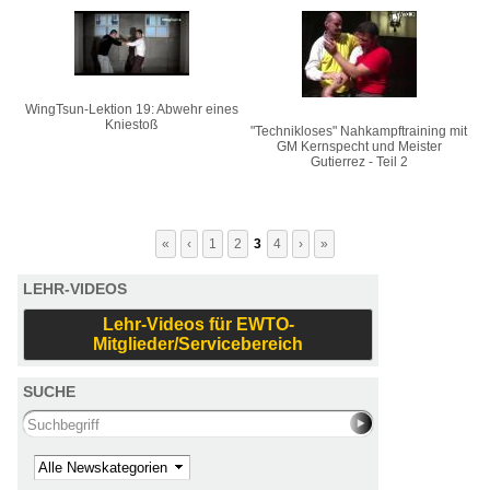
WingTsun-Lektion 19: Abwehr eines
Kniestoß
"Technikloses" Nahkampftraining mit
GM Kernspecht und Meister
Gutierrez - Teil 2
«
‹
1
2
3
4
›
»
LEHR-VIDEOS
Lehr-Videos für EWTO-
Mitglieder/Servicebereich
SUCHE
Search this site
Kategorie