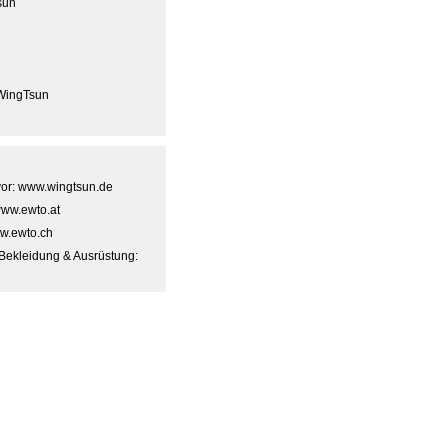
sun
WingTsun
 vor: www.wingtsun.de
www.ewto.at
w.ewto.ch
Bekleidung & Ausrüstung: