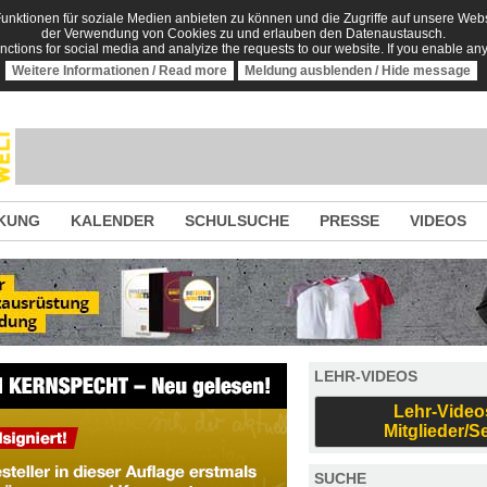
nktionen für soziale Medien anbieten zu können und die Zugriffe auf unsere Websi
der Verwendung von Cookies zu und erlauben den Datenaustausch.
unctions for social media and analyize the requests to our website. If you enable an
Weitere Informationen / Read more
Meldung ausblenden / Hide message
KUNG
KALENDER
SCHULSUCHE
PRESSE
VIDEOS
LEHR-VIDEOS
Lehr-Video
Mitglieder/S
SUCHE