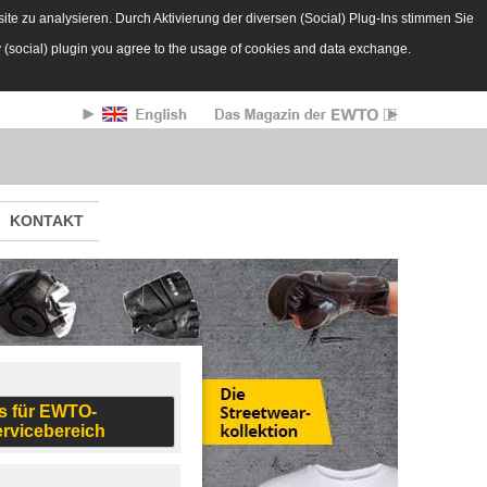
te zu analysieren. Durch Aktivierung der diversen (Social) Plug-Ins stimmen Sie
y (social) plugin you agree to the usage of cookies and data exchange.
KONTAKT
s für EWTO-
ervicebereich