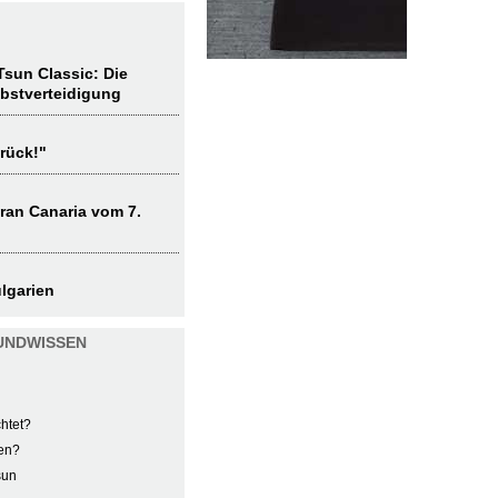
sun Classic: Die
lbstverteidigung
rück!"
ran Canaria vom 7.
lgarien
UNDWISSEN
htet?
en?
sun