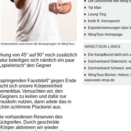
Die Geschichte des WingT
Yip Man
Leung Ting
Keith R. Kernspecht
Expertenmeinungen über 
WingTsun Homepage
Körperarbeit unterstützt die Bewegungen im WingTsun.
WINGTSUN LINKS
ehung von 45° auf 90° noch zusätzlich
Die Kampfkunst stellt sich
ur beteiligen sich nämlich ein paar
Dachverband Österreich: 
 „spielerisch“ den Gegner
Dachverband Schweiz: ww
WingTsun Bücher, Videos, 
„springenden Fauststoß“ gegen Ende
www.ewto-shop.de
cht sich unsere Körpereinheit
 bemerkbar. Versuchten wir, den
Gegners zu keilen und dafür nur
uskeln nutzen, dann artete das in
chön schlimme Plackerei aus.
 die vorhandenen Reserven des
ückgreifen. Durch geschickte
 Körper aktivieren wir wieder