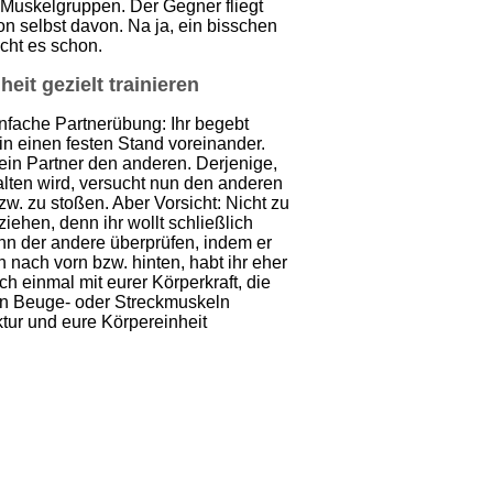
 Muskelgruppen. Der Gegner fliegt
on selbst davon. Na ja, ein bisschen
cht es schon.
eit gezielt trainieren
infache Partnerübung: Ihr begebt
in einen festen Stand voreinander.
 ein Partner den anderen. Derjenige,
alten wird, versucht nun den anderen
zw. zu stoßen. Aber Vorsicht: Nicht zu
ziehen, denn ihr wollt schließlich
ann der andere überprüfen, indem er
n nach vorn bzw. hinten, habt ihr eher
h einmal mit eurer Körperkraft, die
en Beuge- oder Streckmuskeln
ktur und eure Körpereinheit