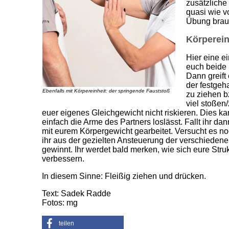
zusätzliche
quasi wie v
Übung brau
Körpereinh
Hier eine e
euch beide 
Dann greift
der festgeh
Ebenfalls mit Körpereinheit: der springende Fauststoß
zu ziehen b
viel stoßen/
euer eigenes Gleichgewicht nicht riskieren. Dies k
einfach die Arme des Partners loslässt. Fallt ihr dan
mit eurem Körpergewicht gearbeitet. Versucht es noc
ihr aus der gezielten Ansteuerung der verschieden
gewinnt. Ihr werdet bald merken, wie sich eure Stru
verbessern.
In diesem Sinne: Fleißig ziehen und drücken.
Text: Sadek Radde
Fotos: mg
teilen