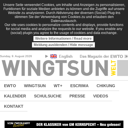
Direkt zum Inhalt
Unsere Seite verwendet Cookies, um Inhalte und Anzeigen zu personalisieren,
Funktionen für soziale Medien anbieten zu können und die Zugriffe auf unsere
Website zu analysieren. Durch Aktivierung der diversen (Social) Plug-Ins
stimmen Sie der Verwendung von Cookies zu und erlauben den
Datenaustausch.
Our site uses cookies to personalize contents and displays, provide functions
for social media and analyize the requests to our website. If you enable any
(social) plugin you agree to the usage of cookies and data exchange.
Weitere Informationen / Read more
Meldung ausblenden / Hide message
Sunday, 9. August 2026
EWTO
WINGTSUN
WT+
ESCRIMA
CHIKUNG
KALENDER
SCHULSUCHE
PRESSE
VIDEOS
KONTAKT