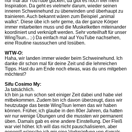
nur mal auf YouTube gucken, da gibt es noch viel mehr
Inspiration. Da geht es vielmehr darum, wieder seinen
inneren Schweinehund zu überwinden und überhaupt zu
trainieren. Auch bekannt wären zum Beispiel „animal
walks“. Diese übe ich sehr gerne, da der ganze Körper
immer mitarbeiten muss und die Muskelketten miteinander
koordiniert und verknüpft werden. Sehr vorteilhaft für unser
WingTsun... ;-) Da einfach mal auf YouTube nachsehen,
eine Routine raussuchen und losüben.
WTW-O:
Haha, wir landen immer wieder beim Schweinehund. Ich
danke dir schon mal für deine Zeit und die lehrreichen
Tipps. Hast du am Ende noch etwas, was du uns mitgeben
möchtest?
Sifu Cosimo My:
Ja tatsächlich.
Ich bin ja nun schon seit einiger Zeit dabei und habe viel
mitbekommen. Zudem bin ich davon überzeugt, dass wir
heutzutage das beste WingTsun lernen das wir haben
können. Früher, ich glaube in den 80er Jahren, da hatten
wir nur wenige Übungen und die mussten wir permanent
üben. Damals gab es eine andere Einstellung. Der Fleiß
war viel höher. Ich will das nicht pauschalisieren, aber
generell wünsche ich mir eine Verknüpfung von damals