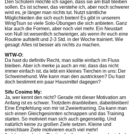
Den Schülern möchte ich sagen, dass sie am Ball bleiben
sollen. Es ist schwer, das verstehe ich, aber noch schwerer
wird es, je länger man nichts tut. Nutzt sämtliche
Möglichkeiten die sich euch bieten! Es gibt in unserem
WingTsun so viele Solo-Übungen die sich anbieten. Ganz
klar auch die Formen, aber noch viel mehr. Ein Neustart
von Null ist wesentlich schwieriger, als wenn ihr euch eine
Routine aufstellt und 2-3 Std. in der Woche trainiert. Wie
gesagt: Alles ist besser als nichts zu machen.
WTW-O:
Da hast du definitiv Recht, man sollte einfach im Fluss
bleiben. Aber ich merke ja auch an mir, dass das nicht
immer einfach ist, da lebt ein kleines Tierchen in uns: Der
Schweinehund. Wie kann man den austricksen? Du hast
doch bestimmt ein paar Hausmittel dagegen?
Sifu Cosimo My:
Ja, wer kennt den nicht? Gerade mit dieser Motivation am
Anfang ist es schwer. Trotzdem dranbleiben, dabeibleiben!
Eine Empfehlung von mir ist Zweiertraining. Da kann man
sich einen Gleichgesinnten schnappen und das Training
starten. So motiviert man sich auch gegenseitig. Und
natürlich keine zu großen Ziele setzen. Kleine und
erreichbare Ziele motivieren euch viel mehr!