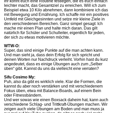
Ihr könnt euch eine Routine festlegen, die es euch einfach
leichter macht, das Gesamtziel zu erreichen. Will ich zum
Beispiel etwa 10 Kilo abnehmen, dann kombiniere ich das
mit Bewegung und Ernährung. Ich schaffe mir ein positives
Umfeld mit Gleichgesinnten und setze mir kleine Ziele in
den verschiedenen Bereichen. Ganz simpel gesagt: Ich
mache mir einen Plan und halte mich daran. Das gilt
natürlich für Schüler und Schulleiter, eigentlich für jeden,
der sich zu etwas motivieren möchte.
WTW-O:
Super, das sind einige Punkte auf die man achten kann.
Und man sieht ja, dass dein Erfolg für sich spricht und
deinen Worten nur Nachdruck verleiht. Vorhin hast du kurz
angedeutet, dass es einige Übungen auch zum „Selber
üben“ gibt. Kannst du uns da vielleicht eine verraten?
Sifu Cosimo My:
Puh, also da gibt es wirklich viele. Klar die Formen, die
kannst du aber noch verstärken und mit verschiedenem
Fokus üben, etwa mit Balance-Boards, auf einem Bein
oder Fitnessbändern.
Und wer sowas wie einen Boxsack daheim hat, kann auch
verschiedene Schlag- und Trittkraft-Übungen machen. Wir
zeigen auch viele Übungen am Boden und man muss ja