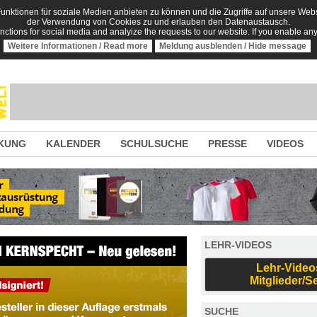
nktionen für soziale Medien anbieten zu können und die Zugriffe auf unsere Websi
der Verwendung von Cookies zu und erlauben den Datenaustausch.
unctions for social media and analyize the requests to our website. If you enable an
Weitere Informationen / Read more
Meldung ausblenden / Hide message
KUNG
KALENDER
SCHULSUCHE
PRESSE
VIDEOS
LEHR-VIDEOS
Lehr-Video
Mitglieder/S
SUCHE