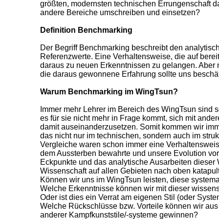
größten, modernsten technischen Errungenschaft dar
andere Bereiche umschreiben und einsetzen?
Definition Benchmarking
Der Begriff Benchmarking beschreibt den analytisc
Referenzwerte. Eine Verhaltensweise, die auf bere
daraus zu neuen Erkenntnissen zu gelangen. Aber n
die daraus gewonnene Erfahrung sollte uns beschäf
Warum Benchmarking im WingTsun?
Immer mehr Lehrer im Bereich des WingTsun sind so
es für sie nicht mehr in Frage kommt, sich mit ander
damit auseinanderzusetzen. Somit kommen wir imme
das nicht nur im technischen, sondern auch im strukt
Vergleiche waren schon immer eine Verhaltensweis
dem Aussterben bewahrte und unsere Evolution vor
Eckpunkte und das analytische Ausarbeiten dieser 
Wissenschaft auf allen Gebieten nach oben katapult
Können wir uns im WingTsun leisten, diese systema
Welche Erkenntnisse können wir mit dieser wissen
Oder ist dies ein Verrat am eigenen Stil (oder Syst
Welche Rückschlüsse bzw. Vorteile können wir aus
anderer Kampfkunststile/-systeme gewinnen?