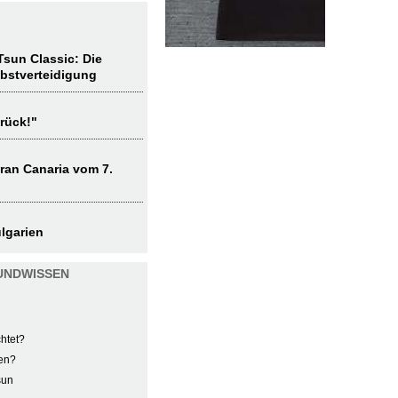
sun Classic: Die
lbstverteidigung
rück!"
ran Canaria vom 7.
lgarien
UNDWISSEN
htet?
en?
sun