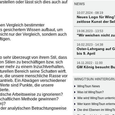
stellen oder lässt sich dies auch auf
NEWS
10.07.2024 - 08:19
Neues Logo für WingT
zeitlose Kunst der Se
hen Vergleich bestimmter
its gesichertem Wissen aufbaut, um
19.06.2023 - 13:53
icht nur der Vergleich, sondern auch
"Wir weichen nicht zu
tigen.
16.02.2023 - 14:38
Oster-Lehrgang auf G
bis 9. April
 sehr überzeugt von ihrem Stil, dass
en Stilen zu beschäftigen bzw. sich
16.11.2022 - 11:00
r mehr zu einem Inzuchtverhalten,
GM König besucht Bu
urellen Bereich seine Schatten wirft.
e, die unsere menschliche Rasse vor
WINGTSUN HINTERGR
antrieb. Ein Abwägen verschiedener
Werte sind Punkte, die unsere
WingTsun News
ierte.
Was ist WingTsun?
tische Arbeitsweise zu ignorieren?
Wie wird WingTsun unterric
schaftlichen Methode gewinnen?
em)?
Wer kann WingTsun erlern
 der analytischen Betrachtungsweise
Die drei Ebenen im WingT