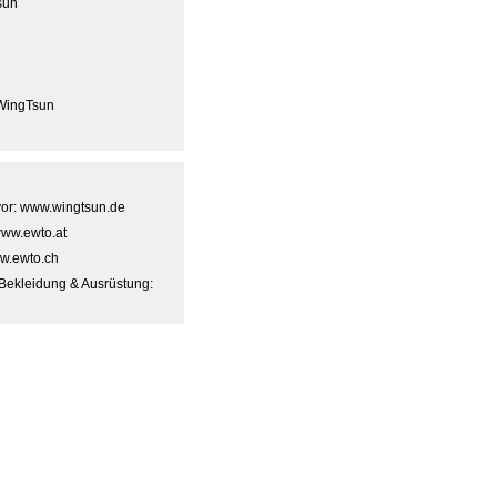
sun
WingTsun
 vor: www.wingtsun.de
www.ewto.at
w.ewto.ch
Bekleidung & Ausrüstung: