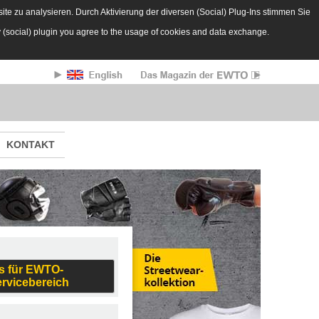
te zu analysieren. Durch Aktivierung der diversen (Social) Plug-Ins stimmen Sie
y (social) plugin you agree to the usage of cookies and data exchange.
KONTAKT
s für EWTO-
ervicebereich