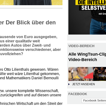
 Der Blick über den
Tausende von Euro ausgegeben,
 einer qualitativ weit
erden Autos über Zweit- und
VIDEO-BEREICH
Funktionsweise verschiedener, aber
zuvollziehen?
Alle WingTsun-Cli
Video-Bereich
es Otto Lilienthals gewesen. Wären
 Wie weit wäre Lilienthal gekommen,
und Mathematikers Daniel Bernoulli
JETZT ANSEHEN
zw. unsere komplette Wissenschaft,
FACEBOOK
 zurückgreifen und auf diesen unsere
Facebook Seiten-
echnischen Wirtschaft um den Streit der