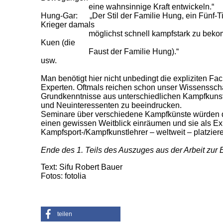
eine wahnsinnige Kraft entwickeln.“
Hung-Gar: „Der Stil der Familie Hung, ein Fünf-Tie
Krieger damals
möglichst schnell kampfstark zu bekommen;
Kuen (die
Faust der Familie Hung).“
usw.
Man benötigt hier nicht unbedingt die expliziten F
Experten. Oftmals reichen schon unser Wissenssc
Grundkenntnisse aus unterschiedlichen Kampfkuns
und Neuinteressenten zu beeindrucken.
Seminare über verschiedene Kampfkünste würden
einen gewissen Weitblick einräumen und sie als Ex
Kampfsport-/Kampfkunstlehrer – weltweit – platzier
Ende des 1. Teils des Auszuges aus der Arbeit zur 
Text: Sifu Robert Bauer
Fotos: fotolia
teilen