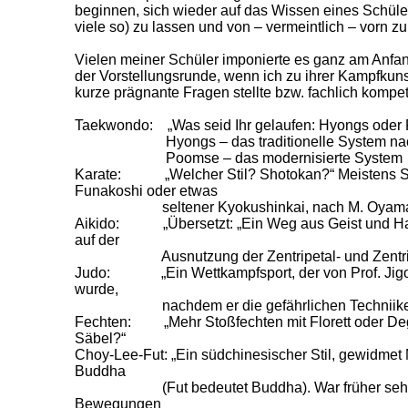
beginnen, sich wieder auf das Wissen eines Schül
viele so) zu lassen und von – vermeintlich – vorn z
Vielen meiner Schüler imponierte es ganz am Anfang
der Vorstellungsrunde, wenn ich zu ihrer Kampfkunst
kurze prägnante Fragen stellte bzw. fachlich komp
Taekwondo: „Was seid Ihr gelaufen: Hyongs oder
Hyongs – das traditionelle System nach 
Poomse – das modernisierte System
Karate: „Welcher Stil? Shotokan?“ Meistens Sh
Funakoshi oder etwas
seltener Kyokushinkai, nach M. Oyam
Aikido: „Übersetzt: „Ein Weg aus Geist und Har
auf der
Ausnutzung der Zentripetal- und Zentrifu
Judo: „Ein Wettkampfsport, der von Prof. Jigor
wurde,
nachdem er die gefährlichen Techniiken en
Fechten: „Mehr Stoßfechten mit Florett oder De
Säbel?“
Choy-Lee-Fut: „Ein südchinesischer Stil, gewidmet 
Buddha
(Fut bedeutet Buddha). War früher sehr gefü
Bewegungen