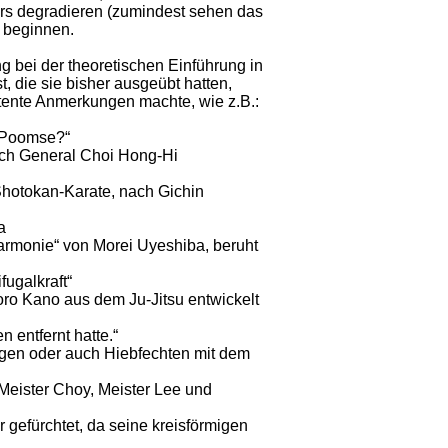
ers degradieren (zumindest sehen das
u beginnen.
 bei der theoretischen Einführung in
, die sie bisher ausgeübt hatten,
etente Anmerkungen machte, wie z.B.:
 Poomse?“
General Choi Hong-Hi
otokan-Karate, nach Gichin
a
monie“ von Morei Uyeshiba, beruht
galkraft“
o Kano aus dem Ju-Jitsu entwickelt
tfernt hatte.“
gen oder auch Hiebfechten mit dem
Meister Choy, Meister Lee und
rchtet, da seine kreisförmigen