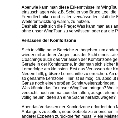
Aber wie kann man diese Erkenntnisse im WingTsu
einzuschlagen wie z.B. Schüler von Bruce Lee, die 
Fremdtechniken und -stilen verwässerten, statt die E
Weiterentwicklung waren, zu nutzen.
Deshalb stellt sich die Frage: Was kann man aus a
ohne unser WingTsun zu verwässern oder gar die Pr
Verlassen der Komfortzone
Sich in völlig neue Bereiche zu begeben, um ander
wieder mit anderen Augen, aus der Sicht eines Laie
Coachings auch das Verlassen der Komfortzone ge
Gerade in der Komfortzone, in der man sich sicher f
Lernerfolge am kleinsten. Erst das Verlassen der K
Neuem hilft, größere Lernschritte zu erreichen. An 
so genannte Lernzone. Hier ist es möglich, absolu
Ganze noch einen großen Schritt weiterzubringen.
Was könnte das für unser WingTsun bringen? Wo l
versucht, noch einmal aus den alten, ausgetretenen
völlig neuen Ideen an eine Sache heranzuwagen?
Aber das Verlassen der Komfortzone erfordert den M
Anfängers zu stellen, neue Gebiete zu erforschen, 
anderer Experten zurückgreifen muss. Viele Meiste