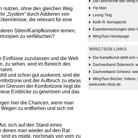
Die Geschichte des WingT
n nutzen, ohne den gleichen Weg
Yip Man
ihr „System“ durch Addieren von
Leung Ting
rkenntnisse, die relevant für eine
Keith R. Kernspecht
Expertenmeinungen über 
nderen Stilen/Kampfkünsten lernen,
inzipien zu verfälschen?
WingTsun Homepage
WINGTSUN LINKS
Die Kampfkunst stellt sich
e Einflüsse zuzulassen und die Welt
n, zu sehen, wird im Bereich des
Dachverband Österreich: 
nannt.
Dachverband Schweiz: ww
ühlt und schon gut auskennt, sind die
WingTsun Bücher, Videos, 
omfortzone und der Aufbruch zu etwas
www.ewto-shop.de
den Grenzen der Komfortzone liegt die
t neue Einblicke zu gewinnen und das
iegen hier die Chancen, wenn man
 Wegen zu entfliehen und sich mit
ut, sich auf den Stand eines
in denen man wieder auf den Rat
r sind es müde, nochmals von vorn zu