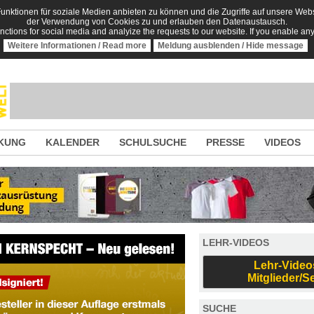
nktionen für soziale Medien anbieten zu können und die Zugriffe auf unsere Websi
der Verwendung von Cookies zu und erlauben den Datenaustausch.
unctions for social media and analyize the requests to our website. If you enable an
Weitere Informationen / Read more
Meldung ausblenden / Hide message
KUNG
KALENDER
SCHULSUCHE
PRESSE
VIDEOS
LEHR-VIDEOS
Lehr-Video
Mitglieder/S
SUCHE