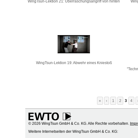
WingTsun-Lektion 21: Überraschungsangriff von hinten
Wing
WingTsun-Lektion 19: Abwehr eines Kniestoß
"Techn
«
‹
1
2
3
4
© 2026 WingTsun GmbH & Co. KG. Alle Rechte vorbehalten.
Imp
Weitere Internetseiten der WingTsun GmbH & Co. KG: