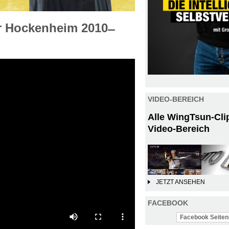
 Hockenheim 2010 ̶
VIDEO-BEREICH
Alle WingTsun-Cli
Video-Bereich
JETZT ANSEHEN
FACEBOOK
Facebook Seiten-