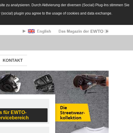
te zu analysieren. Durch Aktivierung der diversen (Social) Plug-Ins stimmen Sie
y (social) plugin you agree to the usage of cookies and data exchange.
KONTAKT
s für EWTO-
ervicebereich