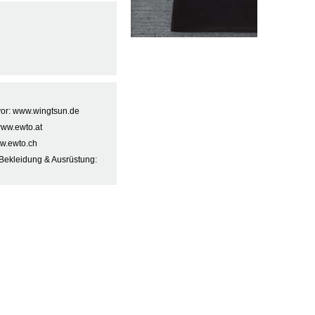
 vor: www.wingtsun.de
www.ewto.at
w.ewto.ch
Bekleidung & Ausrüstung: