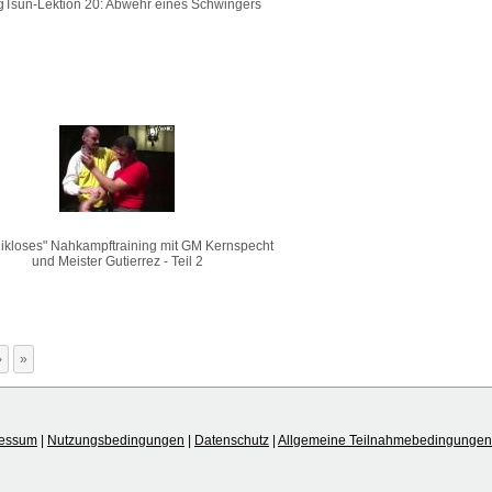
Tsun-Lektion 20: Abwehr eines Schwingers
ikloses" Nahkampftraining mit GM Kernspecht
und Meister Gutierrez - Teil 2
›
»
ressum
|
Nutzungsbedingungen
|
Datenschutz
|
Allgemeine Teilnahmebedingungen 