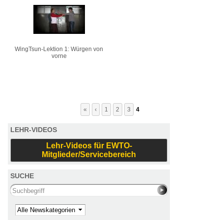
WingTsun-Lektion 1: Würgen von
vorne
«
‹
1
2
3
4
LEHR-VIDEOS
Lehr-Videos für EWTO-
Mitglieder/Servicebereich
SUCHE
Search this site
Kategorie