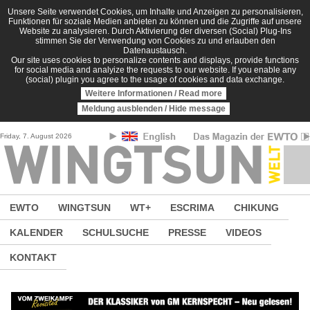
Direkt zum Inhalt
Unsere Seite verwendet Cookies, um Inhalte und Anzeigen zu personalisieren,
Funktionen für soziale Medien anbieten zu können und die Zugriffe auf unsere
Website zu analysieren. Durch Aktivierung der diversen (Social) Plug-Ins
stimmen Sie der Verwendung von Cookies zu und erlauben den
Datenaustausch.
Our site uses cookies to personalize contents and displays, provide functions
for social media and analyize the requests to our website. If you enable any
(social) plugin you agree to the usage of cookies and data exchange.
Weitere Informationen / Read more
Meldung ausblenden / Hide message
Friday, 7. August 2026
EWTO
WINGTSUN
WT+
ESCRIMA
CHIKUNG
KALENDER
SCHULSUCHE
PRESSE
VIDEOS
KONTAKT