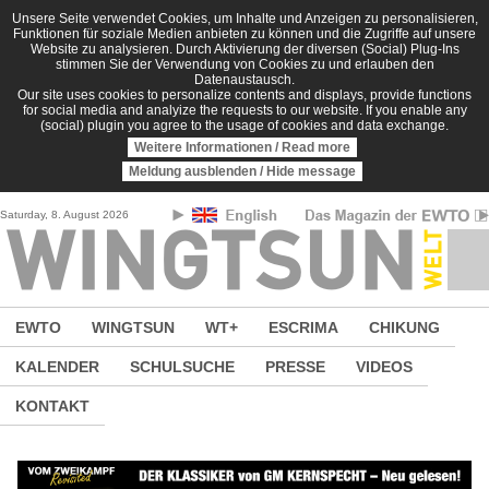
Direkt zum Inhalt
Unsere Seite verwendet Cookies, um Inhalte und Anzeigen zu personalisieren,
Funktionen für soziale Medien anbieten zu können und die Zugriffe auf unsere
Website zu analysieren. Durch Aktivierung der diversen (Social) Plug-Ins
stimmen Sie der Verwendung von Cookies zu und erlauben den
Datenaustausch.
Our site uses cookies to personalize contents and displays, provide functions
for social media and analyize the requests to our website. If you enable any
(social) plugin you agree to the usage of cookies and data exchange.
Weitere Informationen / Read more
Meldung ausblenden / Hide message
Saturday, 8. August 2026
EWTO
WINGTSUN
WT+
ESCRIMA
CHIKUNG
KALENDER
SCHULSUCHE
PRESSE
VIDEOS
KONTAKT