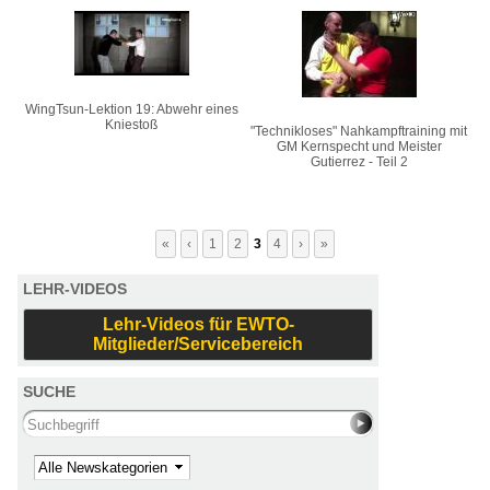
WingTsun-Lektion 19: Abwehr eines
Kniestoß
"Technikloses" Nahkampftraining mit
GM Kernspecht und Meister
Gutierrez - Teil 2
«
‹
1
2
3
4
›
»
LEHR-VIDEOS
Lehr-Videos für EWTO-
Mitglieder/Servicebereich
SUCHE
Search this site
Kategorie