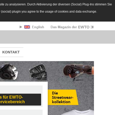
te zu analysieren. Durch Aktivierung der diversen (Social) Plug-Ins stimmen Sie
y (social) plugin you agree to the usage of cookies and data exchange.
KONTAKT
s für EWTO-
ervicebereich