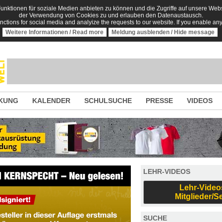
nktionen für soziale Medien anbieten zu können und die Zugriffe auf unsere Websi
der Verwendung von Cookies zu und erlauben den Datenaustausch.
unctions for social media and analyize the requests to our website. If you enable an
Weitere Informationen / Read more
Meldung ausblenden / Hide message
KUNG
KALENDER
SCHULSUCHE
PRESSE
VIDEOS
LEHR-VIDEOS
Lehr-Video
Mitglieder/S
SUCHE