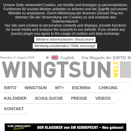
Direkt zum Inhalt
Unsere Seite verwendet Cookies, um Inhalte und Anzeigen zu personalisieren,
Funktionen für soziale Medien anbieten zu können und die Zugriffe auf unsere
Website zu analysieren. Durch Aktivierung der diversen (Social) Plug-Ins
stimmen Sie der Verwendung von Cookies zu und erlauben den
Datenaustausch.
Our site uses cookies to personalize contents and displays, provide functions
for social media and analyize the requests to our website. If you enable any
(social) plugin you agree to the usage of cookies and data exchange.
Weitere Informationen / Read more
Meldung ausblenden / Hide message
Saturday, 8. August 2026
EWTO
WINGTSUN
WT+
ESCRIMA
CHIKUNG
KALENDER
SCHULSUCHE
PRESSE
VIDEOS
KONTAKT