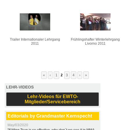
Trailer Internationaler Lehrgang
Frühlingshafter Winterlehrgang
2011
Livorno 2011
«
‹
1
2
3
4
›
»
LEHR-VIDEOS
Lehr-Videos für EWTO-
Mitglieder/Servicebereich
Editorials by Grandmaster Kernspecht
May/03/2020