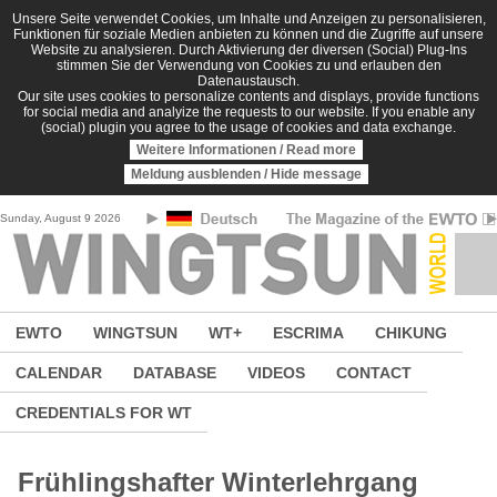
Skip to main content
Unsere Seite verwendet Cookies, um Inhalte und Anzeigen zu personalisieren,
Funktionen für soziale Medien anbieten zu können und die Zugriffe auf unsere
Website zu analysieren. Durch Aktivierung der diversen (Social) Plug-Ins
stimmen Sie der Verwendung von Cookies zu und erlauben den
Datenaustausch.
Our site uses cookies to personalize contents and displays, provide functions
for social media and analyize the requests to our website. If you enable any
(social) plugin you agree to the usage of cookies and data exchange.
Weitere Informationen / Read more
Meldung ausblenden / Hide message
Sunday, August 9 2026
EWTO
WINGTSUN
WT+
ESCRIMA
CHIKUNG
CALENDAR
DATABASE
VIDEOS
CONTACT
CREDENTIALS FOR WT
Frühlingshafter Winterlehrgang