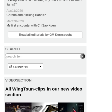
"If Wing Tsun is so effective, why don´t we see it in MMA
fights?"
Apr/11/2020
Corona and Sticking Hands?
Mar/09/2020
My first encounter with ChiSao Kuen
Read all editorials by GM Kernspecht
SEARCH
Search this site
Kategorie
VIDEOSECTION
All WingTsun-clips in our new video
section