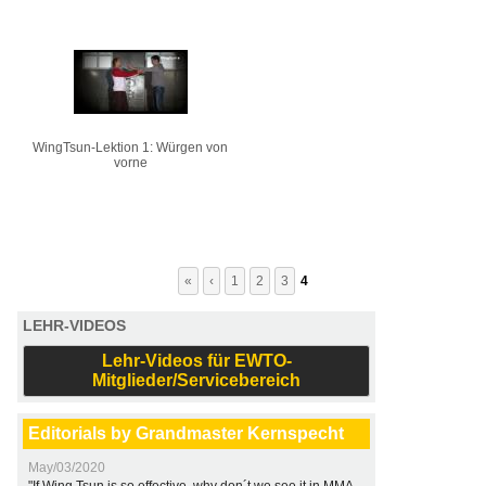
WingTsun-Lektion 1: Würgen von
vorne
«
‹
1
2
3
4
LEHR-VIDEOS
Lehr-Videos für EWTO-
Mitglieder/Servicebereich
Editorials by Grandmaster Kernspecht
May/03/2020