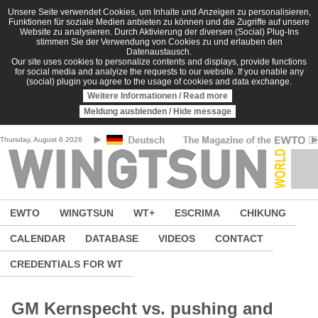
Skip to main content
Unsere Seite verwendet Cookies, um Inhalte und Anzeigen zu personalisieren,
Funktionen für soziale Medien anbieten zu können und die Zugriffe auf unsere
Website zu analysieren. Durch Aktivierung der diversen (Social) Plug-Ins
stimmen Sie der Verwendung von Cookies zu und erlauben den
Datenaustausch.
Our site uses cookies to personalize contents and displays, provide functions
for social media and analyize the requests to our website. If you enable any
(social) plugin you agree to the usage of cookies and data exchange.
Weitere Informationen / Read more
Meldung ausblenden / Hide message
Thursday, August 6 2026
EWTO
WINGTSUN
WT+
ESCRIMA
CHIKUNG
CALENDAR
DATABASE
VIDEOS
CONTACT
CREDENTIALS FOR WT
GM Kernspecht vs. pushing and