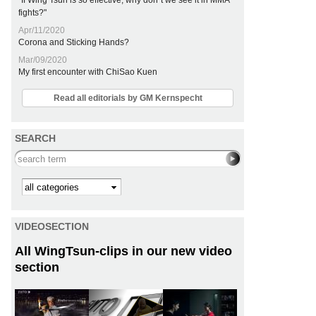
"If Wing Tsun is so effective, why don´t we see it in MMA
fights?"
Apr/11/2020
Corona and Sticking Hands?
Mar/09/2020
My first encounter with ChiSao Kuen
Read all editorials by GM Kernspecht
SEARCH
Search this site
Kategorie
VIDEOSECTION
All WingTsun-clips in our new video
section