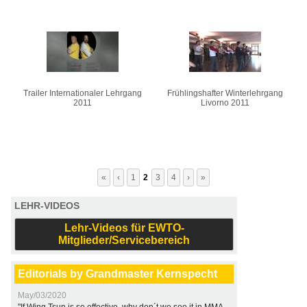
Trailer Internationaler Lehrgang
Frühlingshafter Winterlehrgang
2011
Livorno 2011
«
‹
1
2
3
4
›
»
LEHR-VIDEOS
Lehr-Videos für EWTO-
Mitglieder/Servicebereich
Editorials by Grandmaster Kernspecht
May/03/2020