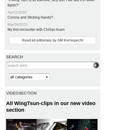
"If Wing Tsun is so effective, why don´t we see it in MMA
fights?"
Apr/11/2020
Corona and Sticking Hands?
Mar/09/2020
My first encounter with ChiSao Kuen
Read all editorials by GM Kernspecht
SEARCH
Search this site
Kategorie
VIDEOSECTION
All WingTsun-clips in our new video
section