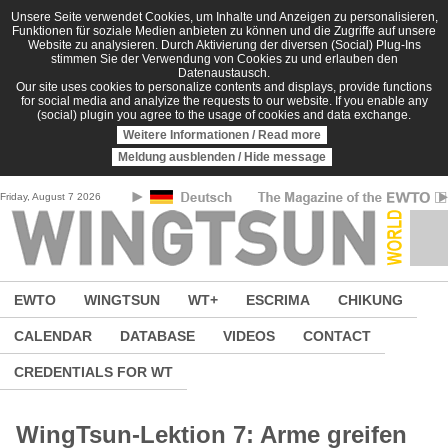
Skip to main content
Unsere Seite verwendet Cookies, um Inhalte und Anzeigen zu personalisieren,
Funktionen für soziale Medien anbieten zu können und die Zugriffe auf unsere
Website zu analysieren. Durch Aktivierung der diversen (Social) Plug-Ins
stimmen Sie der Verwendung von Cookies zu und erlauben den
Datenaustausch.
Our site uses cookies to personalize contents and displays, provide functions
for social media and analyize the requests to our website. If you enable any
(social) plugin you agree to the usage of cookies and data exchange.
Weitere Informationen / Read more
Meldung ausblenden / Hide message
Friday, August 7 2026
EWTO
WINGTSUN
WT+
ESCRIMA
CHIKUNG
CALENDAR
DATABASE
VIDEOS
CONTACT
CREDENTIALS FOR WT
WingTsun-Lektion 7: Arme greifen