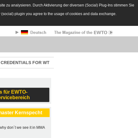
te zu analysieren. Durch Aktivierung der diversen (Social) Plug-Ins stimmen Sie
y (social) plugin you agree to the usage of cookies and data exchange.
CREDENTIALS FOR WT
s für EWTO-
ervicebereich
master Kernspecht
, why don´t we see it in MMA