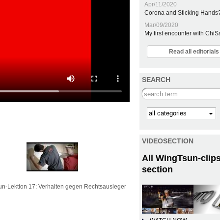
Apr/11/2020
Corona and Sticking Hands
Mar/09/2020
My first encounter with Chi
Read all editoria
SEARCH
Search this site
Kategorie
VIDEOSECTION
All WingTsun-clips
section
n-Lektion 17: Verhalten gegen Rechtsausleger