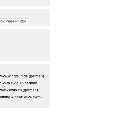
ok Page Plugin
t: www.wingtsun.de (german)
a: www.ewto.at (german)
: www.ewto.ch (german)
lothing & gear: www.ewto-