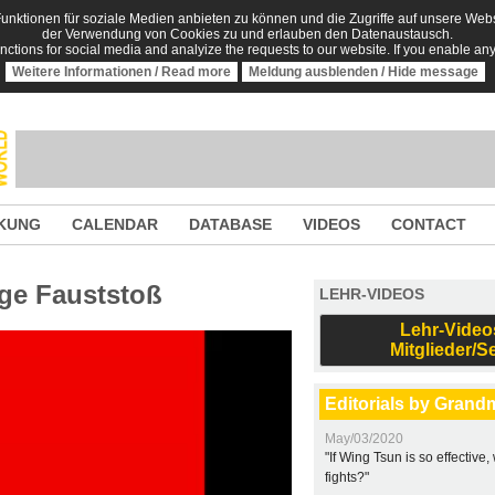
nktionen für soziale Medien anbieten zu können und die Zugriffe auf unsere Websi
der Verwendung von Cookies zu und erlauben den Datenaustausch.
unctions for social media and analyize the requests to our website. If you enable an
Weitere Informationen / Read more
Meldung ausblenden / Hide message
KUNG
CALENDAR
DATABASE
VIDEOS
CONTACT
ige Fauststoß
LEHR-VIDEOS
Lehr-Video
Mitglieder/S
Editorials by Grand
May/03/2020
"If Wing Tsun is so effective
fights?"