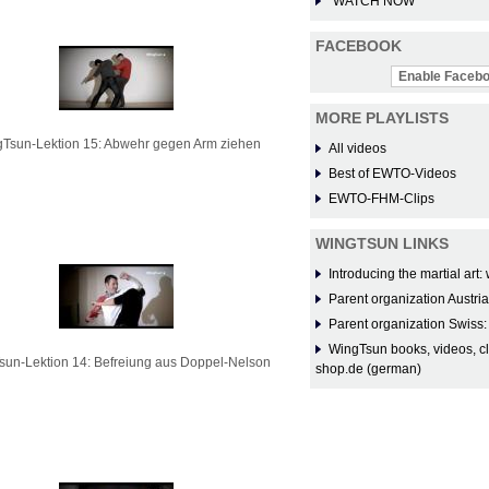
WATCH NOW
FACEBOOK
Enable Facebo
MORE PLAYLISTS
Tsun-Lektion 15: Abwehr gegen Arm ziehen
All videos
Best of EWTO-Videos
EWTO-FHM-Clips
WINGTSUN LINKS
Introducing the martial ar
Parent organization Austri
Parent organization Swiss
WingTsun books, videos, c
sun-Lektion 14: Befreiung aus Doppel-Nelson
shop.de (german)