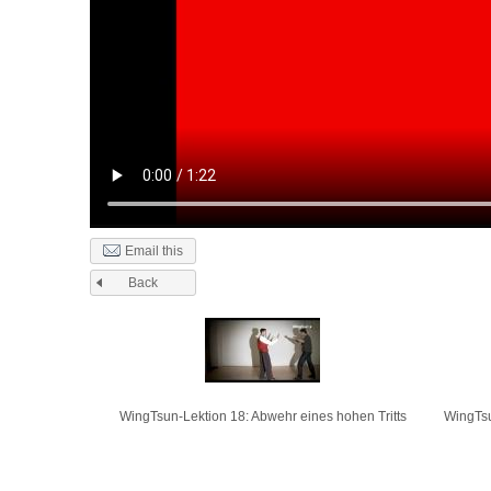
Email this
Back
Pages
WingTsun-Lektion 18: Abwehr eines hohen Tritts
WingTsu