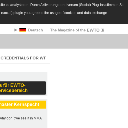
te zu analysieren. Durch Aktivierung der diversen (Social) Plug-Ins stimmen Sie
y (social) plugin you agree to the usage of cookies and data exchange.
CREDENTIALS FOR WT
s für EWTO-
ervicebereich
master Kernspecht
, why don´t we see it in MMA