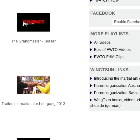
WATCH NOW
FACEBOOK
Enable Facebo
MORE PLAYLISTS
The Grandmaster - Teaser
All videos
Best of EWTO-Videos
EWTO-FHM-Clips
WINGTSUN LINKS
Introducing the martial ar
Parent organization Austri
Parent organization Swiss
WingTsun books, videos, c
Trailer Internationaler Lehrgang 2013
shop.de (german)