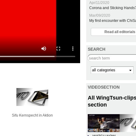
Apr/11/2020
Corona and Sticking Hands
Mar/09/2020
My first encounter with Chi
Read all editoria
SEARCH
Search this site
Kategorie
VIDEOSECTION
All WingTsun-clips
section
Sifu Kernspecht in Aktion