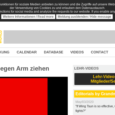
nktionen für soziale Medien anbieten zu können und die Zugriffe auf unsere Websi
der Verwendung von Cookies zu und erlauben den Datenaustausch.
unctions for social media and analyize the requests to our website. If you enable an
Weitere Informationen / Read more
Meldung ausblenden / Hide message
KUNG
CALENDAR
DATABASE
VIDEOS
CONTACT
gegen Arm ziehen
LEHR-VIDEOS
Lehr-Video
Mitglieder/S
Editorials by Grand
May/03/2020
"If Wing Tsun is so effective
fights?"