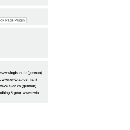
ok Page Plugin
t: www.wingtsun.de (german)
a: www.ewto.at (german)
: www.ewto.ch (german)
lothing & gear: www.ewto-