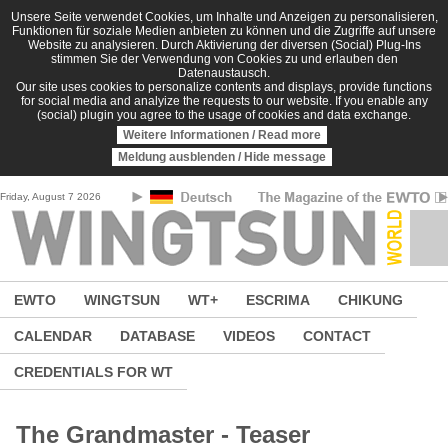
Skip to main content
Unsere Seite verwendet Cookies, um Inhalte und Anzeigen zu personalisieren,
Funktionen für soziale Medien anbieten zu können und die Zugriffe auf unsere
Website zu analysieren. Durch Aktivierung der diversen (Social) Plug-Ins
stimmen Sie der Verwendung von Cookies zu und erlauben den
Datenaustausch.
Our site uses cookies to personalize contents and displays, provide functions
for social media and analyize the requests to our website. If you enable any
(social) plugin you agree to the usage of cookies and data exchange.
Weitere Informationen / Read more
Meldung ausblenden / Hide message
Friday, August 7 2026
EWTO
WINGTSUN
WT+
ESCRIMA
CHIKUNG
CALENDAR
DATABASE
VIDEOS
CONTACT
CREDENTIALS FOR WT
The Grandmaster - Teaser