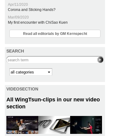
Apr/11/2020
Corona and Sticking Hands?
Mar/09/2020
My first encounter with ChiSao Kuen
Read all editorials by GM Kernspecht
SEARCH
Search this site
Kategorie
VIDEOSECTION
All WingTsun-clips in our new video
section