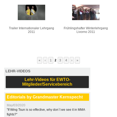
Trailer Internationaler Lehrgang
Frühlingshafter Winterlehrgang
2011
Livorno 2011
«
‹
1
2
3
4
›
»
LEHR-VIDEOS
Lehr-Videos für EWTO-
Mitglieder/Servicebereich
Editorials by Grandmaster Kernspecht
May/03/2020
"If Wing Tsun is so effective, why don´t we see it in MMA
fights?"