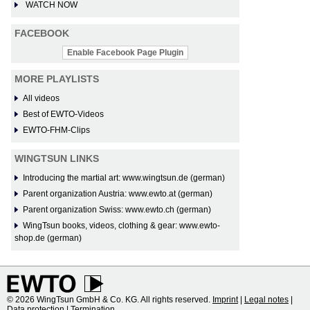
WATCH NOW
FACEBOOK
Enable Facebook Page Plugin
MORE PLAYLISTS
All videos
Best of EWTO-Videos
EWTO-FHM-Clips
WINGTSUN LINKS
Introducing the martial art: www.wingtsun.de (german)
Parent organization Austria: www.ewto.at (german)
Parent organization Swiss: www.ewto.ch (german)
WingTsun books, videos, clothing & gear: www.ewto-
shop.de (german)
© 2026 WingTsun GmbH & Co. KG. All rights reserved.
Imprint
|
Legal notes
|
Data protection
|
Termination