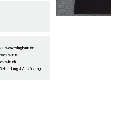
 vor: www.wingtsun.de
www.ewto.at
w.ewto.ch
Bekleidung & Ausrüstung: