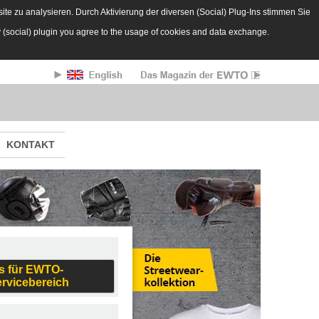
te zu analysieren. Durch Aktivierung der diversen (Social) Plug-Ins stimmen Sie
y (social) plugin you agree to the usage of cookies and data exchange.
KONTAKT
s für EWTO-
ervicebereich