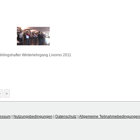
ühlingshafter Winterlehrgang Livorno 2011
›
»
ressum
|
Nutzungsbedingungen
|
Datenschutz
|
Allgemeine Teilnahmebedingungen 