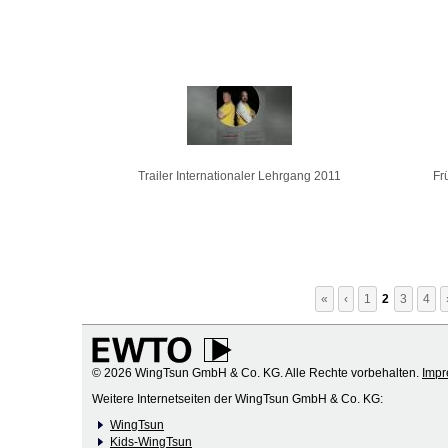
Trailer Internationaler Lehrgang 2011
Fr
«
‹
1
2
3
4
© 2026 WingTsun GmbH & Co. KG. Alle Rechte vorbehalten.
Imp
Weitere Internetseiten der WingTsun GmbH & Co. KG:
WingTsun
Kids-WingTsun