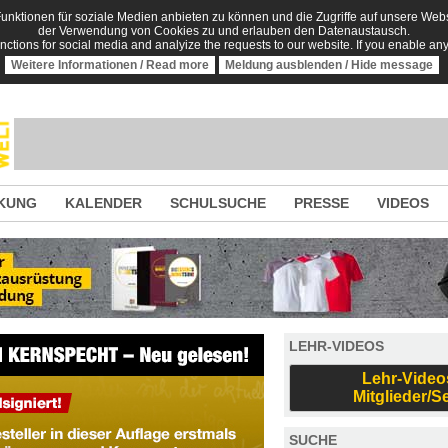
nktionen für soziale Medien anbieten zu können und die Zugriffe auf unsere Websi
der Verwendung von Cookies zu und erlauben den Datenaustausch.
unctions for social media and analyize the requests to our website. If you enable an
Weitere Informationen / Read more
Meldung ausblenden / Hide message
KUNG
KALENDER
SCHULSUCHE
PRESSE
VIDEOS
LEHR-VIDEOS
Lehr-Video
Mitglieder/S
SUCHE