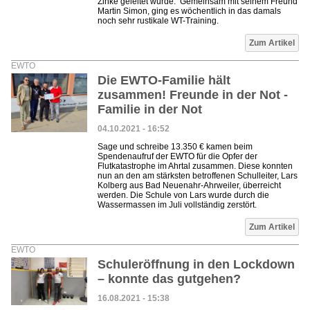
Zinke geleitet wurde. Gemeinsam mit seinem Freund
Martin Simon, ging es wöchentlich in das damals
noch sehr rustikale WT-Training.
Zum Artikel
EWTO
Die EWTO-Familie hält
zusammen! Freunde in der Not -
Familie in der Not
04.10.2021 - 16:52
Sage und schreibe 13.350 € kamen beim
Spendenaufruf der EWTO für die Opfer der
Flutkatastrophe im Ahrtal zusammen. Diese konnten
nun an den am stärksten betroffenen Schulleiter, Lars
Kolberg aus Bad Neuenahr-Ahrweiler, überreicht
werden. Die Schule von Lars wurde durch die
Wassermassen im Juli vollständig zerstört.
Zum Artikel
EWTO
Schuleröffnung in den Lockdown
– konnte das gutgehen?
16.08.2021 - 15:38