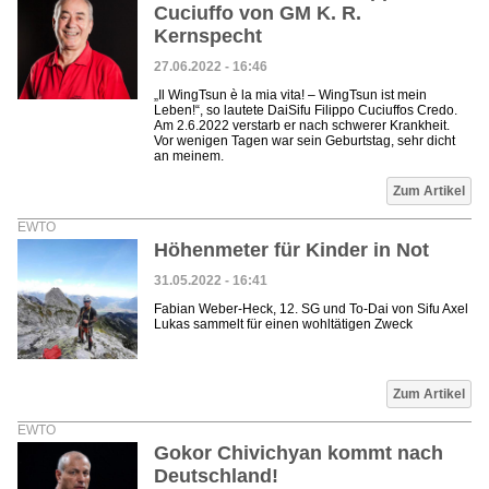
Cuciuffo von GM K. R.
Kernspecht
27.06.2022 - 16:46
„Il WingTsun è la mia vita! – WingTsun ist mein
Leben!“, so lautete DaiSifu Filippo Cuciuffos Credo.
Am 2.6.2022 verstarb er nach schwerer Krankheit.
Vor wenigen Tagen war sein Geburtstag, sehr dicht
an meinem.
Zum Artikel
EWTO
Höhenmeter für Kinder in Not
31.05.2022 - 16:41
Fabian Weber-Heck, 12. SG und To-Dai von Sifu Axel
Lukas sammelt für einen wohltätigen Zweck
Zum Artikel
EWTO
Gokor Chivichyan kommt nach
Deutschland!