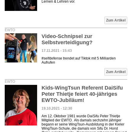
Lernen & Lehren vor.
Zum Artikel
EWTO
Video-Schnipsel zur
Selbstverteidigung?
17.11.2021 - 15:43
#selfdefense trendet auf Tiktok mit 5 Milliarden
Aufrufen
Zum Artikel
EWTO
Kids-WingTsun Referent DaiSifu
Peter Thietje feiert 40-jähriges
EWTO-Jubiläum!
19.10.2021 - 12:30
Am 12. Oktober 1981 wurde DaiSifu Peter Thietje
Mitglied der EWTO. Als damals sechzehn jähriger
begann er seine WingTsun-Ausbildung in der Kieler
WingTsun-Schule, die damals von Sifu Dr. Horst