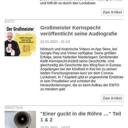
und hilft dir so durch den Lockdown.
Zum Artikel
EWTO
Großmeister Kernspecht
veröffentlicht seine Audiografie
22.01.2021 - 11:13
Hörbuch und historische Videos im App Store, bei
Google Play und Vimeo verfügbar. Seine größten
Erfolge, seine härtesten Niederlagen: Großmeister
Keith Kernspecht erzählt seine Geschichte. Und
gleichzeitig die Geschichte des WingTsun in Europa.
Angefangen bei der Kindheit in Kiel bis zu seinen
letzten Forschungsreisen kurz vor dem Corona-
Lockdown. In 7 Kapiteln gibt er ungewohnte Einblicke
in sein Privatleben und schildert die
Herausforderungen, die es beim Aufbau der EWTO
zu meistern galt.
Zum Artikel
WINGTSUN
"Einer guckt in die Röhre …" Teil
1 & 2
15.01.2021 - 14:02