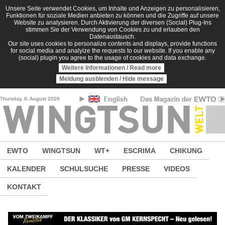
Direkt zum Inhalt
Unsere Seite verwendet Cookies, um Inhalte und Anzeigen zu personalisieren,
Funktionen für soziale Medien anbieten zu können und die Zugriffe auf unsere
Website zu analysieren. Durch Aktivierung der diversen (Social) Plug-Ins
stimmen Sie der Verwendung von Cookies zu und erlauben den
Datenaustausch.
Our site uses cookies to personalize contents and displays, provide functions
for social media and analyize the requests to our website. If you enable any
(social) plugin you agree to the usage of cookies and data exchange.
Weitere Informationen / Read more
Meldung ausblenden / Hide message
Thursday, 6. August 2026
EWTO
WINGTSUN
WT+
ESCRIMA
CHIKUNG
KALENDER
SCHULSUCHE
PRESSE
VIDEOS
KONTAKT