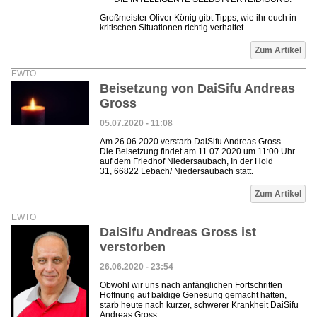
Großmeister Oliver König gibt Tipps, wie ihr euch in
kritischen Situationen richtig verhaltet.
Zum Artikel
EWTO
Beisetzung von DaiSifu Andreas
Gross
05.07.2020 - 11:08
Am 26.06.2020 verstarb DaiSifu Andreas Gross.
Die Beisetzung findet am 11.07.2020 um 11:00 Uhr
auf dem Friedhof Niedersaubach, In der Hold
31, 66822 Lebach/ Niedersaubach statt.
Zum Artikel
EWTO
DaiSifu Andreas Gross ist
verstorben
26.06.2020 - 23:54
Obwohl wir uns nach anfänglichen Fortschritten
Hoffnung auf baldige Genesung gemacht hatten,
starb heute nach kurzer, schwerer Krankheit DaiSifu
Andreas Gross.